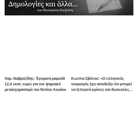
Χαρ. Ναβροζίδης: Έγκριση-μαμούθ
Kων/να Σβύνου: «Ο ελληνικός
12,4 εκατ. ευρώ για τον ψηφιακό
τουρισμός έχει αποδείξει ότι μπορεί
μετασχηματισμό του Νοτίου Αιγαίου
να ξεπερνά κρίσεις και δυσκολίες»
Πηγή:www.dimokratiki.gr