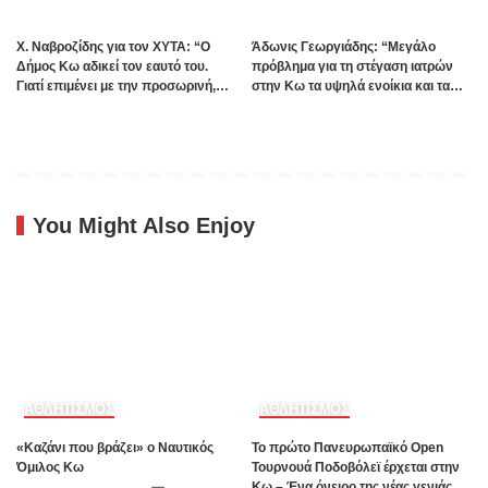
Χ. Ναβροζίδης για τον ΧΥΤΑ: “Ο
Άδωνις Γεωργιάδης: “Μεγάλο
Δήμος Κω αδικεί τον εαυτό του.
πρόβλημα για τη στέγαση ιατρών
Γιατί επιμένει με την προσωρινή,
στην Κω τα υψηλά ενοίκια και τα
ενώ η οριστική λύση έχει ήδη
πολλά Airbnb – Εξετάζουμε την
δρομολογηθεί;”
θεσμοθέτηση τρίτης κατηγορίας
κινήτρων στα νησιά”
You Might Also Enjoy
ΑΘΛΗΤΙΣΜΟΣ
ΑΘΛΗΤΙΣΜΟΣ
«Καζάνι που βράζει» ο Ναυτικός
Το πρώτο Πανευρωπαϊκό Open
Όμιλος Κω
Τουρνουά Ποδοβόλεϊ έρχεται στην
Κω – Ένα όνειρο της νέας γενιάς