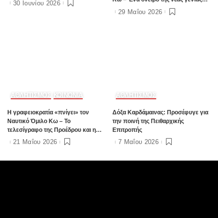
30 Ιουνίου 2026
που γίνεται πραγματικότητα
29 Μαΐου 2026
ΑΘΛΗΤΙΣΜΟΣ
ΚΟΙΝΩΝΙΑ
ΑΘΛΗΤΙΣΜΟΣ
Η γραφειοκρατία «πνίγει» τον
Δόξα Καρδάμαινας: Προσέφυγε για
Ναυτικό Όμιλο Κω – Το
την ποινή της Πειθαρχικής
τελεσίγραφο της Προέδρου και η
Επιτροπής
«μουδιασμένη» επιστολή του
21 Μαΐου 2026
7 Μαΐου 2026
Δημάρχου (Video)