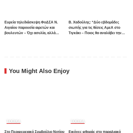
Ευρεία τηλεδιάσκεψη ΦοΔΣΑ Ν.
B. Xαδούλης: “Δύο εβδομάδες
Αιγαίου παρουσία αιρετών και
σιωπής για τις θέσεις ΑμεΑ στο
βουλευτών – Όχι ασυλία, αλλά
Τιγκάκι – Ποιος θα αναλάβει την
αναλογικότητα στην εφαρμογή του
ευθύνη”;
νόμου ζητούν οι αιρετοί με αφορμή
τα γεγονότα της Πάρου
You Might Also Enjoy
ΤΟΠΙΚΑ
ΤΟΠΙΚΑ
Στο Περιφερειακό Συμβούλιο Νοτίου
Εικόνες φθοράς στο παραλιακό