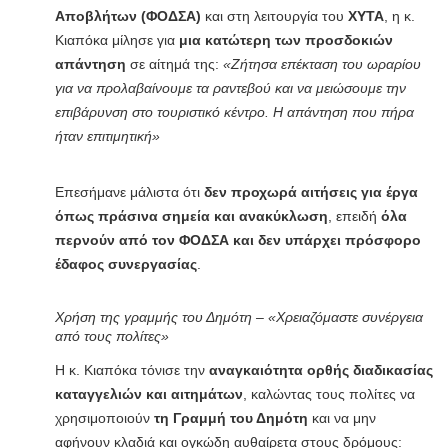
Αποβλήτων (ΦΟΔΣΑ)
και στη λειτουργία του
ΧΥΤΑ
, η κ.
Κιαπόκα μίλησε για
μια κατώτερη των προσδοκιών
απάντηση
σε αίτημά της:
«Ζήτησα επέκταση του ωραρίου
για να προλαβαίνουμε τα ραντεβού και να μειώσουμε την
επιβάρυνση στο τουριστικό κέντρο. Η απάντηση που πήρα
ήταν επιτιμητική»
Επεσήμανε μάλιστα ότι
δεν προχωρά αιτήσεις για έργα
όπως πράσινα σημεία και ανακύκλωση
, επειδή
όλα
περνούν από τον ΦΟΔΣΑ και δεν υπάρχει πρόσφορο
έδαφος συνεργασίας
.
Χρήση της γραμμής του Δημότη – «Χρειαζόμαστε συνέργεια
από τους πολίτες»
Η κ. Κιαπόκα τόνισε την
αναγκαιότητα ορθής διαδικασίας
καταγγελιών και αιτημάτων
, καλώντας τους πολίτες να
χρησιμοποιούν
τη Γραμμή του Δημότη
και να μην
αφήνουν κλαδιά και ογκώδη αυθαίρετα στους δρόμους: