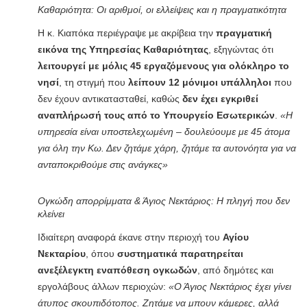
Καθαριότητα: Οι αριθμοί, οι ελλείψεις και η πραγματικότητα
Η κ. Κιαπόκα περιέγραψε με ακρίβεια την
πραγματική
εικόνα της Υπηρεσίας Καθαριότητας
, εξηγώντας ότι
λειτουργεί με μόλις 45 εργαζόμενους για ολόκληρο το
νησί
, τη στιγμή που
λείπουν 12 μόνιμοι υπάλληλοι
που
δεν έχουν αντικατασταθεί, καθώς
δεν έχει εγκριθεί
αναπλήρωσή τους από το Υπουργείο Εσωτερικών
.
«Η
υπηρεσία είναι υποστελεχωμένη – δουλεύουμε με 45 άτομα
για όλη την Κω. Δεν ζητάμε χάρη, ζητάμε τα αυτονόητα για να
ανταποκριθούμε στις ανάγκες»
Ογκώδη απορρίμματα & Άγιος Νεκτάριος: Η πληγή που δεν
κλείνει
Ιδιαίτερη αναφορά έκανε στην περιοχή του
Αγίου
Νεκταρίου
, όπου
συστηματικά παρατηρείται
ανεξέλεγκτη εναπόθεση ογκωδών
, από δημότες και
εργολάβους άλλων περιοχών:
«Ο Άγιος Νεκτάριος έχει γίνει
άτυπος σκουπιδότοπος. Ζητάμε να μπουν κάμερες, αλλά