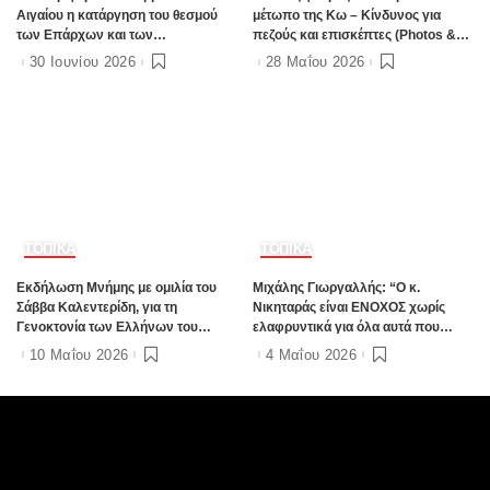
Αιγαίου η κατάργηση του θεσμού
μέτωπο της Κω – Κίνδυνος για
των Επάρχων και των
πεζούς και επισκέπτες (Photos &
Εντεταλμένων Περιφερειακών
Video)
30 Ιουνίου 2026
28 Μαΐου 2026
Συμβούλων
ΤΟΠΙΚΑ
ΤΟΠΙΚΑ
Εκδήλωση Μνήμης με ομιλία του
Μιχάλης Γιωργαλλής: “Ο κ.
Σάββα Καλεντερίδη, για τη
Νικηταράς είναι ΕΝΟΧΟΣ χωρίς
Γενοκτονία των Ελλήνων του
ελαφρυντικά για όλα αυτά που
Πόντου στην Κω
συντελούνται στο νησί μας”
10 Μαΐου 2026
4 Μαΐου 2026