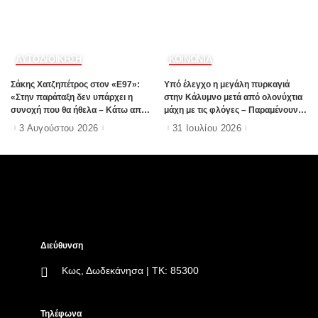
ΑΥΤΟΔΙΟΙΚΗΣΗ
ΚΟΙΝΩΝΙΑ
Σάκης Χατζηπέτρος στον «Ε97»:
Υπό έλεγχο η μεγάλη πυρκαγιά
«Στην παράταξη δεν υπάρχει η
στην Κάλυμνο μετά από ολονύχτια
συνοχή που θα ήθελα – Κάτω από
μάχη με τις φλόγες – Παραμένουν
πέντε οι άνθρωποι που έχω
ισχυρές δυνάμεις στην περιοχή
3 Αυγούστου 2026
31 Ιουλίου 2026
ξεχωρίσει»
Διεύθυνση
Κως, Δωδεκάνησα | ΤΚ: 85300
Τηλέφωνα