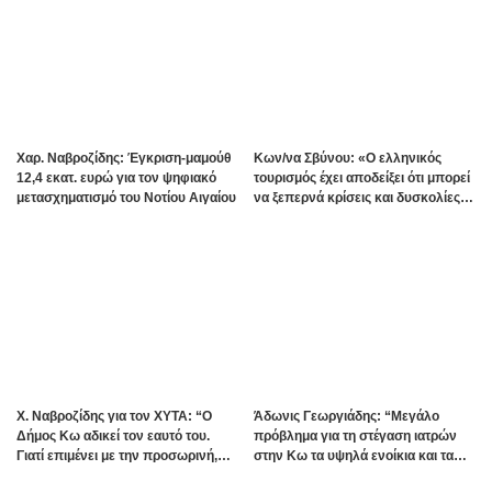
Χαρ. Ναβροζίδης: Έγκριση-μαμούθ
Kων/να Σβύνου: «Ο ελληνικός
12,4 εκατ. ευρώ για τον ψηφιακό
τουρισμός έχει αποδείξει ότι μπορεί
μετασχηματισμό του Νοτίου Αιγαίου
να ξεπερνά κρίσεις και δυσκολίες»
Πηγή:www.dimokratiki.gr
Χ. Ναβροζίδης για τον ΧΥΤΑ: “Ο
Άδωνις Γεωργιάδης: “Μεγάλο
Δήμος Κω αδικεί τον εαυτό του.
πρόβλημα για τη στέγαση ιατρών
Γιατί επιμένει με την προσωρινή,
στην Κω τα υψηλά ενοίκια και τα
ενώ η οριστική λύση έχει ήδη
πολλά Airbnb – Εξετάζουμε την