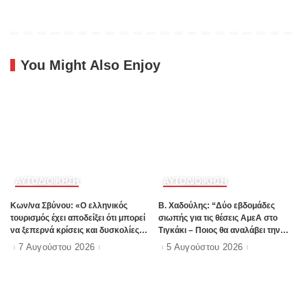
δρομολογηθεί;”
θεσμοθέτηση τρίτης κατηγορίας
κινήτρων στα νησιά”
You Might Also Enjoy
ΑΥΤΟΔΙΟΙΚΗΣΗ
ΑΥΤΟΔΙΟΙΚΗΣΗ
Kων/να Σβύνου: «Ο ελληνικός
B. Xαδούλης: “Δύο εβδομάδες
τουρισμός έχει αποδείξει ότι μπορεί
σιωπής για τις θέσεις ΑμεΑ στο
να ξεπερνά κρίσεις και δυσκολίες»
Τιγκάκι – Ποιος θα αναλάβει την
Πηγή:www.dimokratiki.gr
ευθύνη”;
7 Αυγούστου 2026
5 Αυγούστου 2026