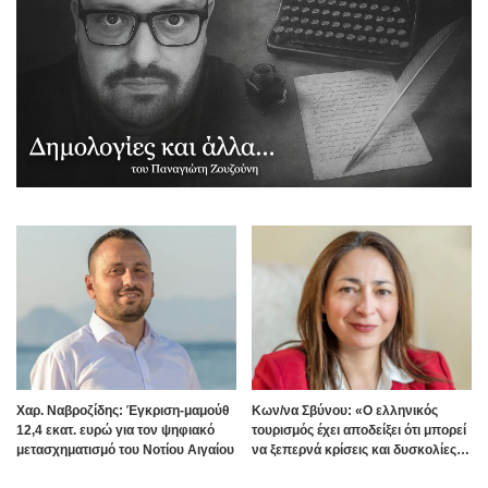
Χαρ. Ναβροζίδης: Έγκριση-μαμούθ
Kων/να Σβύνου: «Ο ελληνικός
12,4 εκατ. ευρώ για τον ψηφιακό
τουρισμός έχει αποδείξει ότι μπορεί
μετασχηματισμό του Νοτίου Αιγαίου
να ξεπερνά κρίσεις και δυσκολίες»
Πηγή:www.dimokratiki.gr