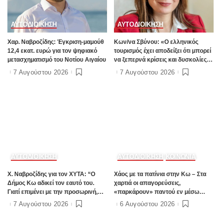
ΑΥΤΟΔΙΟΙΚΗΣΗ
ΑΥΤΟΔΙΟΙΚΗΣΗ
Χαρ. Ναβροζίδης: Έγκριση-μαμούθ
Kων/να Σβύνου: «Ο ελληνικός
12,4 εκατ. ευρώ για τον ψηφιακό
τουρισμός έχει αποδείξει ότι μπορεί
μετασχηματισμό του Νοτίου Αιγαίου
να ξεπερνά κρίσεις και δυσκολίες»
Πηγή:www.dimokratiki.gr
7 Αυγούστου 2026
7 Αυγούστου 2026
ΑΥΤΟΔΙΟΙΚΗΣΗ
ΑΥΤΟΔΙΟΙΚΗΣΗ
ΚΟΙΝΩΝΙΑ
Χ. Ναβροζίδης για τον ΧΥΤΑ: “Ο
Χάος με τα πατίνια στην Κω – Στα
Δήμος Κω αδικεί τον εαυτό του.
χαρτιά οι απαγορεύσεις,
Γιατί επιμένει με την προσωρινή,
«παρκάρουν» παντού εν μέσω
ενώ η οριστική λύση έχει ήδη
καλοκαιρινής σεζόν
7 Αυγούστου 2026
6 Αυγούστου 2026
δρομολογηθεί;”