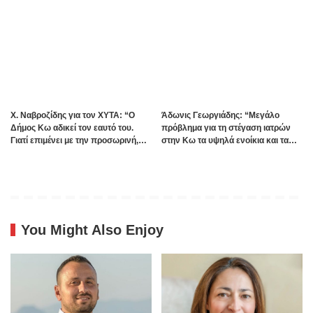
Χ. Ναβροζίδης για τον ΧΥΤΑ: “Ο
Άδωνις Γεωργιάδης: “Μεγάλο
Δήμος Κω αδικεί τον εαυτό του.
πρόβλημα για τη στέγαση ιατρών
Γιατί επιμένει με την προσωρινή,
στην Κω τα υψηλά ενοίκια και τα
ενώ η οριστική λύση έχει ήδη
πολλά Airbnb – Εξετάζουμε την
δρομολογηθεί;”
θεσμοθέτηση τρίτης κατηγορίας
κινήτρων στα νησιά”
You Might Also Enjoy