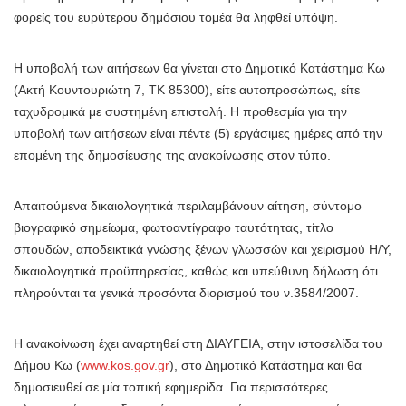
φορείς του ευρύτερου δημόσιου τομέα θα ληφθεί υπόψη.
Η υποβολή των αιτήσεων θα γίνεται στο Δημοτικό Κατάστημα Κω
(Ακτή Κουντουριώτη 7, TK 85300), είτε αυτοπροσώπως, είτε
ταχυδρομικά με συστημένη επιστολή. Η προθεσμία για την
υποβολή των αιτήσεων είναι πέντε (5) εργάσιμες ημέρες από την
επομένη της δημοσίευσης της ανακοίνωσης στον τύπο.
Απαιτούμενα δικαιολογητικά περιλαμβάνουν αίτηση, σύντομο
βιογραφικό σημείωμα, φωτοαντίγραφο ταυτότητας, τίτλο
σπουδών, αποδεικτικά γνώσης ξένων γλωσσών και χειρισμού Η/Υ,
δικαιολογητικά προϋπηρεσίας, καθώς και υπεύθυνη δήλωση ότι
πληρούνται τα γενικά προσόντα διορισμού του ν.3584/2007.
Η ανακοίνωση έχει αναρτηθεί στη ΔΙΑΥΓΕΙΑ, στην ιστοσελίδα του
Δήμου Κω (
www.kos.gov.gr
), στο Δημοτικό Κατάστημα και θα
δημοσιευθεί σε μία τοπική εφημερίδα. Για περισσότερες