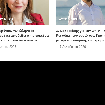
ΙΟΙΚΗΣΗ
ΑΥΤΟΔΙΟΙΚΗΣΗ
Σβύνου: «Ο ελληνικός
Χ. Ναβροζίδης για τον ΧΥΤΑ: 
ς έχει αποδείξει ότι μπορεί να
Κω αδικεί τον εαυτό του. Γιατί 
κρίσεις και δυσκολίες»
με την προσωρινή, ενώ η ορι
w.dimokratiki.gr
λύση έχει ήδη δρομολογηθεί;”
ύστου 2026
7 Αυγούστου 2026