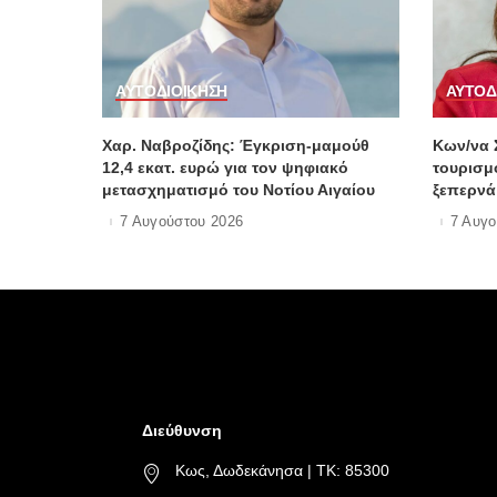
ΑΥΤΟΔΙΟΙΚΗΣΗ
ΑΥΤΟΔ
Χαρ. Ναβροζίδης: Έγκριση-μαμούθ
Kων/να 
12,4 εκατ. ευρώ για τον ψηφιακό
τουρισμό
μετασχηματισμό του Νοτίου Αιγαίου
ξεπερνά 
Πηγή:ww
7 Αυγούστου 2026
7 Αυγο
Διεύθυνση
Κως, Δωδεκάνησα | ΤΚ: 85300