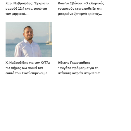
Χαρ. Ναβροζίδης: Έγκριση-
Kων/να Σβύνου: «Ο ελληνικός
μαμούθ 12,4 εκατ. ευρώ για
τουρισμός έχει αποδείξει ότι
τον ψηφιακό
μπορεί να ξεπερνά κρίσεις
μετασχηματισμό του Νοτίου
και δυσκολίες»
Αιγαίου
Πηγή:www.dimokratiki.gr
Χ. Ναβροζίδης για τον ΧΥΤΑ:
Άδωνις Γεωργιάδης:
“Ο Δήμος Κω αδικεί τον
“Μεγάλο πρόβλημα για τη
εαυτό του. Γιατί επιμένει με
στέγαση ιατρών στην Κω τα
την προσωρινή, ενώ η
υψηλά ενοίκια και τα πολλά
οριστική λύση έχει ήδη
Airbnb – Εξετάζουμε την
δρομολογηθεί;”
θεσμοθέτηση τρίτης
κατηγορίας κινήτρων στα
νησιά”