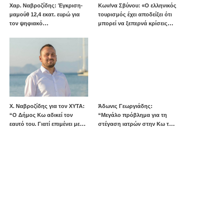
Χαρ. Ναβροζίδης: Έγκριση-
Kων/να Σβύνου: «Ο ελληνικός
μαμούθ 12,4 εκατ. ευρώ για
τουρισμός έχει αποδείξει ότι
τον ψηφιακό
μπορεί να ξεπερνά κρίσεις
μετασχηματισμό του Νοτίου
και δυσκολίες»
Αιγαίου
Πηγή:www.dimokratiki.gr
Χ. Ναβροζίδης για τον ΧΥΤΑ:
Άδωνις Γεωργιάδης:
“Ο Δήμος Κω αδικεί τον
“Μεγάλο πρόβλημα για τη
εαυτό του. Γιατί επιμένει με
στέγαση ιατρών στην Κω τα
την προσωρινή, ενώ η
υψηλά ενοίκια και τα πολλά
οριστική λύση έχει ήδη
Airbnb – Εξετάζουμε την
δρομολογηθεί;”
θεσμοθέτηση τρίτης
κατηγορίας κινήτρων στα
νησιά”