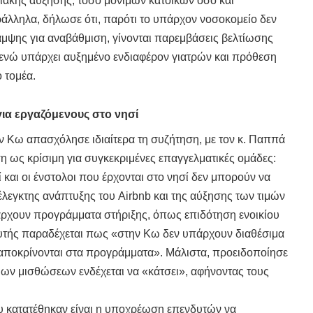
ακής αύξησης, τόσο μόνιμων κατοίκων όσο και
άλληλα, δήλωσε ότι, παρότι το υπάρχον νοσοκομείο δεν
αμψης για αναβάθμιση, γίνονται παρεμβάσεις βελτίωσης
υ, ενώ υπάρχει αυξημένο ενδιαφέρον γιατρών και πρόθεση
ό τομέα.
ια εργαζόμενους στο νησί
 Κω απασχόλησε ιδιαίτερα τη συζήτηση, με τον κ. Παππά
η ως κρίσιμη για συγκεκριμένες επαγγελματικές ομάδες:
οί και οι ένστολοι που έρχονται στο νησί δεν μπορούν να
έλεγκτης ανάπτυξης του Airbnb και της αύξησης των τιμών
υπάρχουν προγράμματα στήριξης, όπως επιδότηση ενοικίου
λευτής παραδέχεται πως «στην Κω δεν υπάρχουν διαθέσιμα
νταποκρίνονται στα προγράμματα». Μάλιστα, προειδοποίησε
ιων μισθώσεων ενδέχεται να «κάτσει», αφήνοντας τους
 κατατέθηκαν είναι η υποχρέωση επενδυτών να