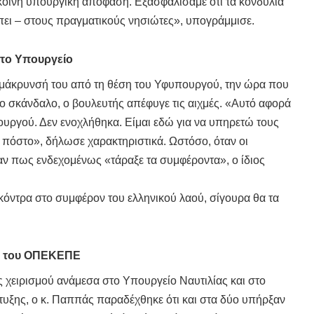
 κοινή υπουργική απόφαση. Εξασφαλίσαμε ότι τα κονδύλια
πει – στους πραγματικούς νησιώτες», υπογράμμισε.
το Υπουργείο
ομάκρυνσή του από τη θέση του Υφυπουργού, την ώρα που
οιο σκάνδαλο, ο βουλευτής απέφυγε τις αιχμές. «Αυτό αφορά
υργού. Δεν ενοχλήθηκα. Είμαι εδώ για να υπηρετώ τους
πόστο», δήλωσε χαρακτηριστικά. Ωστόσο, όταν οι
ν πως ενδεχομένως «τάραξε τα συμφέροντα», ο ίδιος
κόντρα στο συμφέρον του ελληνικού λαού, σίγουρα θα τα
ο του ΟΠΕΚΕΠΕ
ς χειρισμού ανάμεσα στο Υπουργείο Ναυτιλίας και στο
υξης, ο κ. Παππάς παραδέχθηκε ότι και στα δύο υπήρξαν