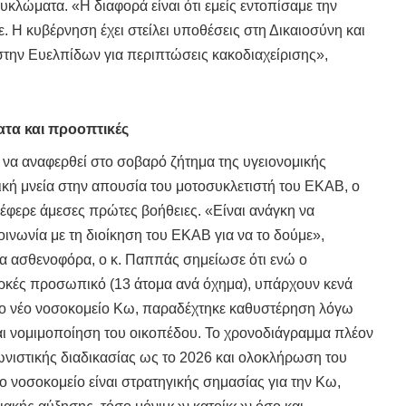
κλώματα. «Η διαφορά είναι ότι εμείς εντοπίσαμε την
. Η κυβέρνηση έχει στείλει υποθέσεις στη Δικαιοσύνη και
 στην Ευελπίδων για περιπτώσεις κακοδιαχείρισης»,
τα και προοπτικές
 να αναφερθεί στο σοβαρό ζήτημα της υγειονομικής
ική μνεία στην απουσία του μοτοσυκλετιστή του ΕΚΑΒ, ο
φερε άμεσες πρώτες βοήθειες. «Είναι ανάγκη να
οινωνία με τη διοίκηση του ΕΚΑΒ για να το δούμε»,
στα ασθενοφόρα, ο κ. Παππάς σημείωσε ότι ενώ ο
ρκές προσωπικό (13 άτομα ανά όχημα), υπάρχουν κενά
το νέο νοσοκομείο Κω, παραδέχτηκε καθυστέρηση λόγω
ι νομιμοποίηση του οικοπέδου. Το χρονοδιάγραμμα πλέον
ωνιστικής διαδικασίας ως το 2026 και ολοκλήρωση του
έο νοσοκομείο είναι στρατηγικής σημασίας για την Κω,