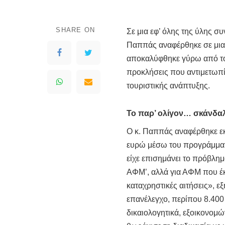
SHARE ON
Σε μια εφ’ όλης της ύλης 
Παππάς αναφέρθηκε σε μια 
αποκαλύφθηκε γύρω από το
προκλήσεις που αντιμετωπίζ
τουριστικής ανάπτυξης.
Το παρ’ ολίγον… σκάνδα
Ο κ. Παππάς αναφέρθηκε εκ
ευρώ μέσω του προγράμματο
είχε επισημάνει το πρόβλημ
ΑΦΜ’, αλλά για ΑΦΜ που έκ
καταχρηστικές αιτήσεις», ε
επανέλεγχο, περίπου 8.400
δικαιολογητικά, εξοικονομ