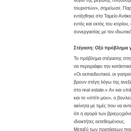
λόγω της μεγάλης πληθυσμι
τουριστών», σημείωσε. Παρ
εντάχθηκε στο Ταμείο Ανάκ
εντός και εκτός του κτιρίο
συνεργασίας με τον ιδιωτικ
Στέγαση: Οξύ πρόβλημα γ
Το πρόβλημα στέγασης στην
να περιγράφει την κατάστασ
«Οι εκπαιδευτικοί, οι γιατρ
βρουν στέγη λόγω της ανεξ
στο real estate.» Αν και 
και το «σπίτι μου», ο βου
ακίνητα με τιμές που να α
ότι η αγορά των βραχυχρόν
ιδιοκτήτες εκτεθειμένους.
Μεταξύ των προτάσεων που