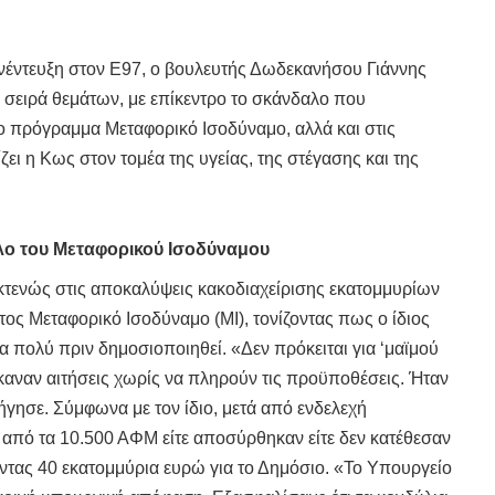
συνέντευξη στον Ε97, ο βουλευτής Δωδεκανήσου Γιάννης
σειρά θεμάτων, με επίκεντρο το σκάνδαλο που
 πρόγραμμα Μεταφορικό Ισοδύναμο, αλλά και στις
ει η Κως στον τομέα της υγείας, της στέγασης και της
λο του Μεταφορικού Ισοδύναμου
τενώς στις αποκαλύψεις κακοδιαχείρισης εκατομμυρίων
ς Μεταφορικό Ισοδύναμο (ΜΙ), τονίζοντας πως ο ίδιος
α πολύ πριν δημοσιοποιηθεί. «Δεν πρόκειται για ‘μαϊμού
αναν αιτήσεις χωρίς να πληρούν τις προϋποθέσεις. Ήταν
ξήγησε. Σύμφωνα με τον ίδιο, μετά από ενδελεχή
 από τα 10.500 ΑΦΜ είτε αποσύρθηκαν είτε δεν κατέθεσαν
ώντας 40 εκατομμύρια ευρώ για το Δημόσιο. «Το Υπουργείο