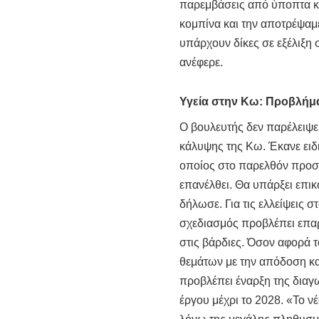
παρεμβάσεις από ύποπτα κυ
κομπίνα και την αποτρέψαμε
υπάρχουν δίκες σε εξέλιξη
ανέφερε.
Υγεία στην Κω: Προβλήμα
Ο βουλευτής δεν παρέλειψε
κάλυψης της Κω. Έκανε ειδ
οποίος στο παρελθόν προσέ
επανέλθει. Θα υπάρξει επικ
δήλωσε. Για τις ελλείψεις 
σχεδιασμός προβλέπει επα
στις βάρδιες. Όσον αφορά 
θεμάτων με την απόδοση κα
προβλέπει έναρξη της διαγ
έργου μέχρι το 2028. «Το ν