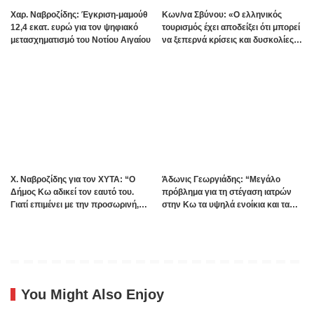
Χαρ. Ναβροζίδης: Έγκριση-μαμούθ
Kων/να Σβύνου: «Ο ελληνικός
12,4 εκατ. ευρώ για τον ψηφιακό
τουρισμός έχει αποδείξει ότι μπορεί
μετασχηματισμό του Νοτίου Αιγαίου
να ξεπερνά κρίσεις και δυσκολίες»
Πηγή:www.dimokratiki.gr
Χ. Ναβροζίδης για τον ΧΥΤΑ: “Ο
Άδωνις Γεωργιάδης: “Μεγάλο
Δήμος Κω αδικεί τον εαυτό του.
πρόβλημα για τη στέγαση ιατρών
Γιατί επιμένει με την προσωρινή,
στην Κω τα υψηλά ενοίκια και τα
ενώ η οριστική λύση έχει ήδη
πολλά Airbnb – Εξετάζουμε την
δρομολογηθεί;”
θεσμοθέτηση τρίτης κατηγορίας
κινήτρων στα νησιά”
You Might Also Enjoy