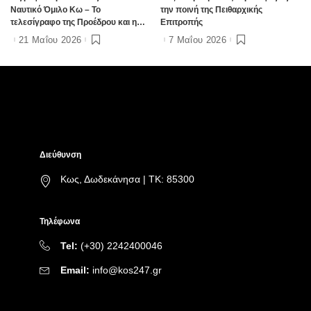
Ναυτικό Όμιλο Κω – Το
την ποινή της Πειθαρχικής
τελεσίγραφο της Προέδρου και η
Επιτροπής
«μουδιασμένη» επιστολή του
21 Μαΐου 2026
7 Μαΐου 2026
Δημάρχου (Video)
Διεύθυνση
Κως, Δωδεκάνησα | ΤΚ: 85300
Τηλέφωνα
Tel:
(+30) 2242400046
Email:
info@kos247.gr