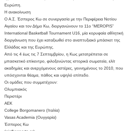
Ευρώπη.
Η ανακοίνωση
Ο Α.Σ. Έσπερος Κω σε συνεργασία με την Περιφέρεια Νοτίου
Αιγαίου και τον Δήμο Κω, διοργανώνουν το 11ο “MEROPIS”
International Basketball Tournament U16, μία κορυφαία αθλητική
διοργάνωση που έχει καταξιωθεί στο αναπτυξιακό μπάσκετ της
Ελλάδας και της Ευρώπης.
Από τις 4 έως τις 7 Σεπτεμβρίου, η Κως μετατρέπεται σε
μπασκετικό επίκεντρο, φιλοξενώντας ιστορικά σωματεία, ελίτ
ακαδημίες και ανερχόμενους αστέρες, γεννημένους το 2010, που
υπόσχονται θέαμα, πάθος και υψηλό επίπεδο.
Οι ομάδες που συμμετέχουν:
Ολυμπιακός
Περιστέρι
ΑΕΚ
College Borgomanero (Ιταλία)
Vasas Academia (Ουγγαρία)
Έσπερος Κω