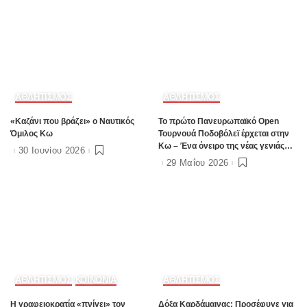
ΑΘΛΗΤΙΣΜΟΣ
ΑΘΛΗΤΙΣΜΟΣ
«Καζάνι που βράζει» ο Ναυτικός
Το πρώτο Πανευρωπαϊκό Open
Όμιλος Κω
Τουρνουά Ποδοβόλεϊ έρχεται στην
Κω – Ένα όνειρο της νέας γενιάς
30 Ιουνίου 2026
που γίνεται πραγματικότητα
29 Μαΐου 2026
ΑΘΛΗΤΙΣΜΟΣ
ΚΟΙΝΩΝΙΑ
ΑΘΛΗΤΙΣΜΟΣ
Η γραφειοκρατία «πνίγει» τον
Δόξα Καρδάμαινας: Προσέφυγε για