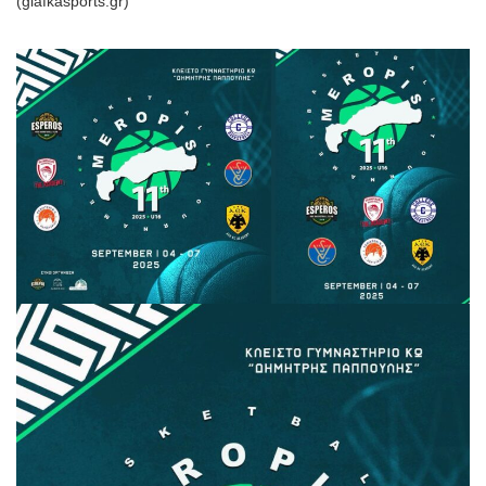
(giafkasports.gr)