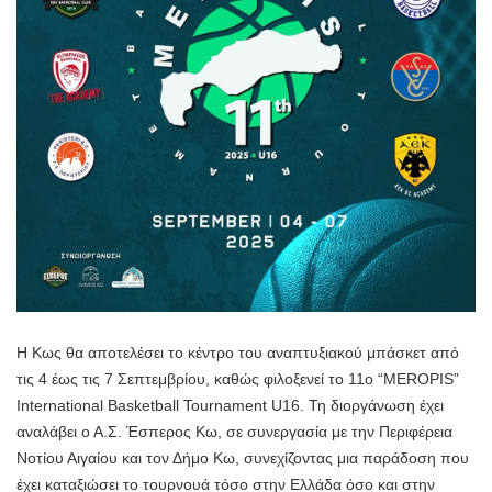
Η Κως θα αποτελέσει το κέντρο του αναπτυξιακού μπάσκετ από
τις 4 έως τις 7 Σεπτεμβρίου, καθώς φιλοξενεί το 11ο “MEROPIS”
International Basketball Tournament U16. Τη διοργάνωση έχει
αναλάβει ο Α.Σ. Έσπερος Κω, σε συνεργασία με την Περιφέρεια
Νοτίου Αιγαίου και τον Δήμο Κω, συνεχίζοντας μια παράδοση που
έχει καταξιώσει το τουρνουά τόσο στην Ελλάδα όσο και στην