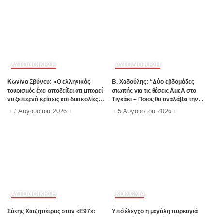
ΑΥΤΟΔΙΟΙΚΗΣΗ
ΑΥΤΟΔΙΟΙΚΗΣΗ
Kων/να Σβύνου: «Ο ελληνικός
B. Xαδούλης: “Δύο εβδομάδες
τουρισμός έχει αποδείξει ότι μπορεί
σιωπής για τις θέσεις ΑμεΑ στο
να ξεπερνά κρίσεις και δυσκολίες»
Τιγκάκι – Ποιος θα αναλάβει την
Πηγή:www.dimokratiki.gr
ευθύνη”;
7 Αυγούστου 2026
5 Αυγούστου 2026
ΑΥΤΟΔΙΟΙΚΗΣΗ
ΚΟΙΝΩΝΙΑ
Σάκης Χατζηπέτρος στον «Ε97»:
Υπό έλεγχο η μεγάλη πυρκαγιά