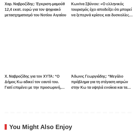
Χαρ. Ναβροζίδης: Έγκριση-μαμούθ
Kων/να Σβύνου: «Ο ελληνικός
12,4 εκατ. ευρώ για τον ψηφιακό
τουρισμός έχει αποδείξει ότι μπορεί
μετασχηματισμό του Νοτίου Αιγαίου
να ξεπερνά κρίσεις και δυσκολίες»
Πηγή:www.dimokratiki.gr
Χ. Ναβροζίδης για τον ΧΥΤΑ: “Ο
Άδωνις Γεωργιάδης: “Μεγάλο
Δήμος Κω αδικεί τον εαυτό του.
πρόβλημα για τη στέγαση ιατρών
Γιατί επιμένει με την προσωρινή,
στην Κω τα υψηλά ενοίκια και τα
ενώ η οριστική λύση έχει ήδη
πολλά Airbnb – Εξετάζουμε την
δρομολογηθεί;”
θεσμοθέτηση τρίτης κατηγορίας
κινήτρων στα νησιά”
You Might Also Enjoy