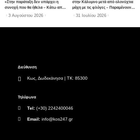
«Στην παράταξη δεν υπάρχει η
στην Κάλυμνο μετά από ολονύχτια
συνοχή που θα ήθελα – Κάτω από
μάχη με τις φλόγες – Παραμένουν
πέντε οι άνθρωποι που έχω
ισχυρές δυνάμεις στην περιοχή
3 Αυγούστου 2026
31 Ιουλίου 2026
ξεχωρίσει»
Διεύθυνση
Κως, Δωδεκάνησα | ΤΚ: 85300
Τηλέφωνα
Tel:
(+30) 2242400046
Email:
info@kos247.gr