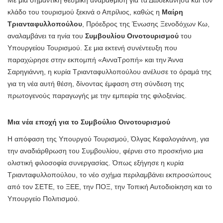
Με μια σημαντική θεσμική αναβάθμιση για τα Δωδεκάνησα και τον
κλάδο του τουρισμού ξεκινά ο Απρίλιος, καθώς η
Μαίρη
Τριανταφυλλοπούλου
, Πρόεδρος της Ένωσης Ξενοδόχων Κω,
αναλαμβάνει τα ηνία του
Συμβουλίου Οινοτουρισμού
του
Υπουργείου Τουρισμού. Σε μια εκτενή συνέντευξη που
παραχώρησε στην εκπομπή «ΑνναΤροπή» και την Άννα
Σαρηγιάννη, η κυρία Τριανταφυλλοπούλου ανέλυσε το όραμά της
για τη νέα αυτή θέση, δίνοντας έμφαση στη σύνδεση της
πρωτογενούς παραγωγής με την εμπειρία της φιλοξενίας.
Μια νέα εποχή για το Συμβούλιο Οινοτουρισμού
Η απόφαση της Υπουργού Τουρισμού, Όλγας Κεφαλογιάννη, για
την αναδιάρθρωση του Συμβουλίου, φέρνει στο προσκήνιο μια
ολιστική φιλοσοφία συνεργασίας. Όπως εξήγησε η κυρία
Τριανταφυλλοπούλου, το νέο σχήμα περιλαμβάνει εκπροσώπους
από τον ΣΕΤΕ, το ΞΕΕ, την ΠΟΞ, την Τοπική Αυτοδιοίκηση και το
Υπουργείο Πολιτισμού.