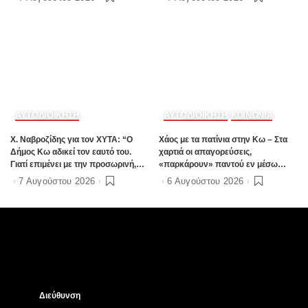
ΑΥΤΟΔΙΟΙΚΗΣΗ
ΑΥΤΟΔΙΟΙΚΗΣΗ
ΚΟΙΝΩΝΙΑ
Χ. Ναβροζίδης για τον ΧΥΤΑ: “Ο
Χάος με τα πατίνια στην Κω – Στα
Δήμος Κω αδικεί τον εαυτό του.
χαρτιά οι απαγορεύσεις,
Γιατί επιμένει με την προσωρινή,
«παρκάρουν» παντού εν μέσω
ενώ η οριστική λύση έχει ήδη
καλοκαιρινής σεζόν
7 Αυγούστου 2026
6 Αυγούστου 2026
δρομολογηθεί;”
Διεύθυνση