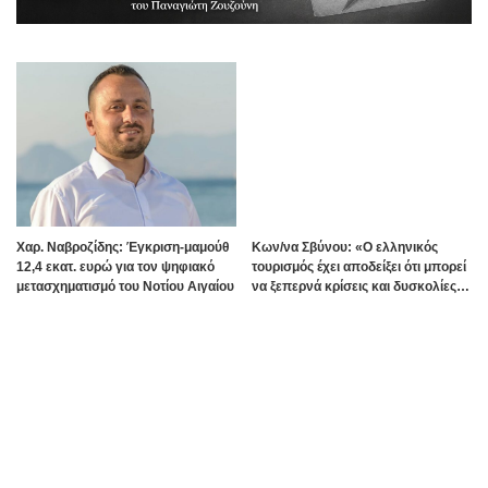
Χαρ. Ναβροζίδης: Έγκριση-μαμούθ
Kων/να Σβύνου: «Ο ελληνικός
12,4 εκατ. ευρώ για τον ψηφιακό
τουρισμός έχει αποδείξει ότι μπορεί
μετασχηματισμό του Νοτίου Αιγαίου
να ξεπερνά κρίσεις και δυσκολίες»
Πηγή:www.dimokratiki.gr