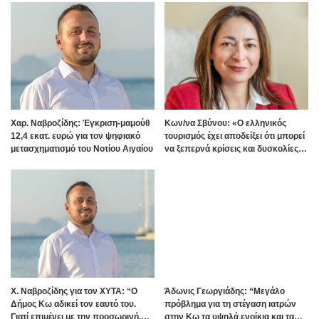
Χαρ. Ναβροζίδης: Έγκριση-μαμούθ
Kων/να Σβύνου: «Ο ελληνικός
12,4 εκατ. ευρώ για τον ψηφιακό
τουρισμός έχει αποδείξει ότι μπορεί
μετασχηματισμό του Νοτίου Αιγαίου
να ξεπερνά κρίσεις και δυσκολίες»
Πηγή:www.dimokratiki.gr
Χ. Ναβροζίδης για τον ΧΥΤΑ: “Ο
Άδωνις Γεωργιάδης: “Μεγάλο
Δήμος Κω αδικεί τον εαυτό του.
πρόβλημα για τη στέγαση ιατρών
Γιατί επιμένει με την προσωρινή,
στην Κω τα υψηλά ενοίκια και τα