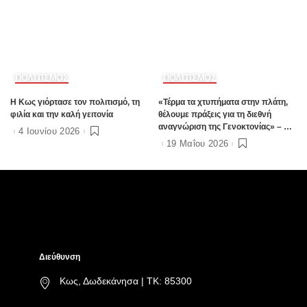
ΠΟΛΙΤΙΣΜΟΣ
ΠΟΛΙΤΙΣΜΟΣ
Η Κως γιόρτασε τον πολιτισμό, τη
«Τέρμα τα χτυπήματα στην πλάτη,
φιλία και την καλή γειτονία
θέλουμε πράξεις για τη διεθνή
αναγνώριση της Γενοκτονίας» – O
4 Ιουνίου 2026
Χ. Ναβροζίδης στον Ε97 για τη 19η
19 Μαΐου 2026
Μαΐου (Video)
Διεύθυνση
Κως, Δωδεκάνησα | ΤΚ: 85300