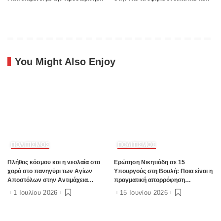
ενώ η οριστική λύση έχει ήδη
πολλά Airbnb – Εξετάζουμε την
δρομολογηθεί;”
θεσμοθέτηση τρίτης κατηγορίας
κινήτρων στα νησιά”
You Might Also Enjoy
ΠΟΛΙΤΙΣΜΟΣ
ΠΟΛΙΤΙΣΜΟΣ
Πλήθος κόσμου και η νεολαία στο
Ερώτηση Νικητιάδη σε 15
χορό στο πανηγύρι των Αγίων
Υπουργούς στη Βουλή: Ποια είναι η
Αποστόλων στην Αντιμάχεια
πραγματική απορρόφηση
(Photos & Video)
χρηματοδοτήσεων σε δημόσια έργα
1 Ιουλίου 2026
15 Ιουνίου 2026
ανά Περιφέρεια