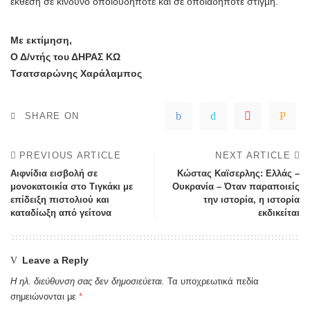
έκθεση σε κίνδυνο οποιουδήποτε και σε οποιαδήποτε στιγμή.
Με εκτίμηση,
Ο Δ/ντής του ΔΗΡΑΣ ΚΩ
Τσατσαρώνης Χαράλαμπος
SHARE ON
PREVIOUS ARTICLE
NEXT ARTICLE
Αιφνίδια εισβολή σε
Κώστας Καϊσερλης: Ελλάς –
μονοκατοικία στο Τιγκάκι με
Ουκρανία – Όταν παραποιείς
επίδειξη πιστολιού και
την ιστορία, η ιστορία
καταδίωξη από γείτονα
εκδικείται
Leave a Reply
Η ηλ. διεύθυνση σας δεν δημοσιεύεται.
Τα υποχρεωτικά πεδία
σημειώνονται με
*