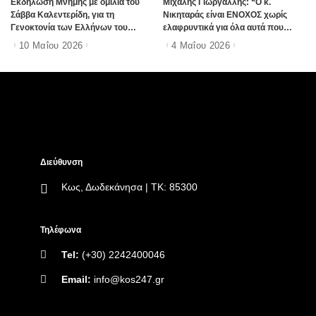
Εκδήλωση Μνήμης με ομιλία του
Μιχάλης Γιωργαλλής: “Ο κ.
Σάββα Καλεντερίδη, για τη
Νικηταράς είναι ΕΝΟΧΟΣ χωρίς
Γενοκτονία των Ελλήνων του
ελαφρυντικά για όλα αυτά που
Πόντου στην Κω
συντελούνται στο νησί μας”
10 Μαΐου 2026
4 Μαΐου 2026
Διεύθυνση
Κως, Δωδεκάνησα | ΤΚ: 85300
Τηλέφωνα
Tel:
(+30) 2242400046
Email:
info@kos247.gr