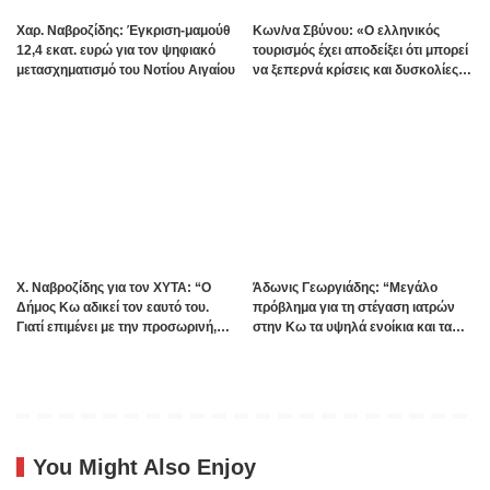
Χαρ. Ναβροζίδης: Έγκριση-μαμούθ
Kων/να Σβύνου: «Ο ελληνικός
12,4 εκατ. ευρώ για τον ψηφιακό
τουρισμός έχει αποδείξει ότι μπορεί
μετασχηματισμό του Νοτίου Αιγαίου
να ξεπερνά κρίσεις και δυσκολίες»
Πηγή:www.dimokratiki.gr
Χ. Ναβροζίδης για τον ΧΥΤΑ: “Ο
Άδωνις Γεωργιάδης: “Μεγάλο
Δήμος Κω αδικεί τον εαυτό του.
πρόβλημα για τη στέγαση ιατρών
Γιατί επιμένει με την προσωρινή,
στην Κω τα υψηλά ενοίκια και τα
ενώ η οριστική λύση έχει ήδη
πολλά Airbnb – Εξετάζουμε την
δρομολογηθεί;”
θεσμοθέτηση τρίτης κατηγορίας
κινήτρων στα νησιά”
You Might Also Enjoy