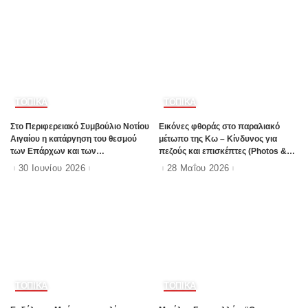
ΤΟΠΙΚΑ
ΤΟΠΙΚΑ
Στο Περιφερειακό Συμβούλιο Νοτίου
Εικόνες φθοράς στο παραλιακό
Αιγαίου η κατάργηση του θεσμού
μέτωπο της Κω – Κίνδυνος για
των Επάρχων και των
πεζούς και επισκέπτες (Photos &
Εντεταλμένων Περιφερειακών
Video)
30 Ιουνίου 2026
28 Μαΐου 2026
Συμβούλων
ΤΟΠΙΚΑ
ΤΟΠΙΚΑ