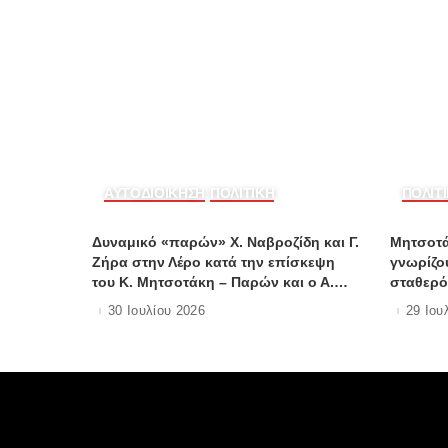
ΑΥΤΟΔΙΟΙΚΗΣΗ
ΠΟΛΙΤΙΚΗ
ΠΟΛΙΤ
Δυναμικό «παρών» Χ. Ναβροζίδη και Γ.
Μητσοτά
Ζήρα στην Λέρο κατά την επίσκεψη
γνωρίζο
του Κ. Μητσοτάκη – Παρών και ο Α.
σταθερό
Γιαννικουρής
καμία ο
30 Ιουλίου 2026
29 Ιου