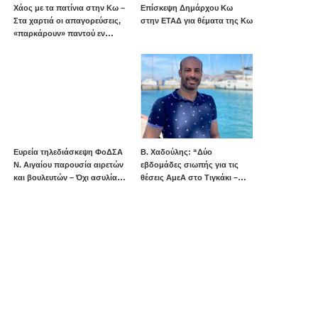
Χάος με τα πατίνια στην Κω –
Επίσκεψη Δημάρχου Κω
Στα χαρτιά οι απαγορεύσεις,
στην ΕΤΑΔ για θέματα της Κω
«παρκάρουν» παντού εν
μέσω καλοκαιρινής σεζόν
Ευρεία τηλεδιάσκεψη ΦοΔΣΑ
B. Xαδούλης: “Δύο
Ν. Αιγαίου παρουσία αιρετών
εβδομάδες σιωπής για τις
και βουλευτών – Όχι ασυλία,
θέσεις ΑμεΑ στο Τιγκάκι –
αλλά αναλογικότητα στην
Ποιος θα αναλάβει την
εφαρμογή του νόμου ζητούν
ευθύνη”;
οι αιρετοί με αφορμή τα
γεγονότα της Πάρου