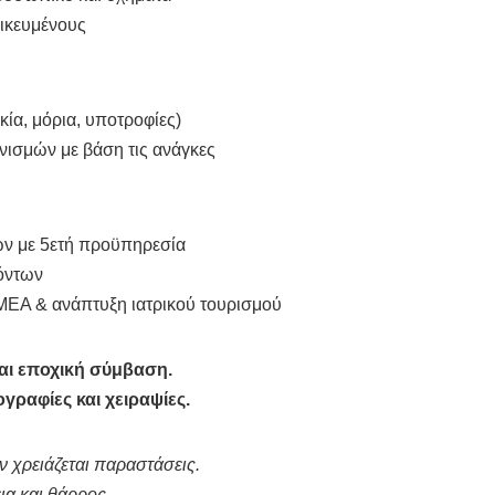
δικευμένους
κία, μόρια, υποτροφίες)
ισμών με βάση τις ανάγκες
ών με 5ετή προϋπηρεσία
γόντων
ΕΑ & ανάπτυξη ιατρικού τουρισμού
ναι εποχική σύμβαση.
γραφίες και χειραψίες.
ν χρειάζεται παραστάσεις.
ια και θάρρος.