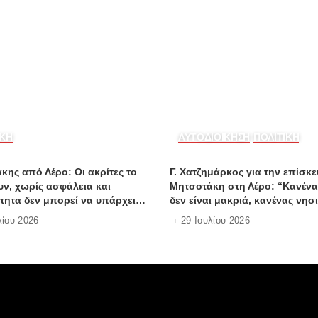
ΙΚΗ
ΑΥΤΟΔΙΟΙΚΗΣΗ
ΠΟΛΙΤΙΚΗ
κης από Λέρο: Οι ακρίτες το
Γ. Χατζημάρκος για την επίσκ
υν, χωρίς ασφάλεια και
Μητσοτάκη στη Λέρο: “Κανένα
τητα δεν μπορεί να υπάρχει
δεν είναι μακριά, κανένας νησ
ικονομική ανάπτυξη
δεν είναι μόνος”
λίου 2026
29 Ιουλίου 2026