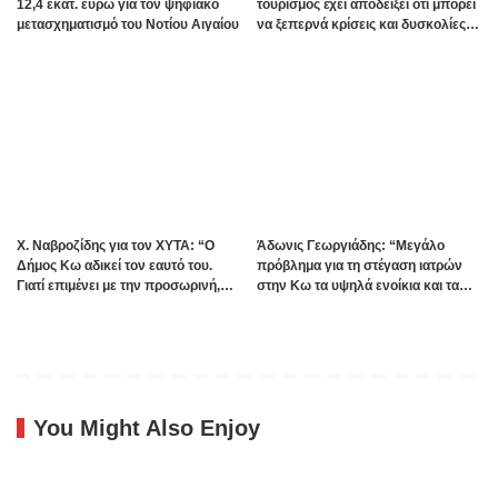
12,4 εκατ. ευρώ για τον ψηφιακό
τουρισμός έχει αποδείξει ότι μπορεί
μετασχηματισμό του Νοτίου Αιγαίου
να ξεπερνά κρίσεις και δυσκολίες»
Πηγή:www.dimokratiki.gr
Χ. Ναβροζίδης για τον ΧΥΤΑ: “Ο
Άδωνις Γεωργιάδης: “Μεγάλο
Δήμος Κω αδικεί τον εαυτό του.
πρόβλημα για τη στέγαση ιατρών
Γιατί επιμένει με την προσωρινή,
στην Κω τα υψηλά ενοίκια και τα
ενώ η οριστική λύση έχει ήδη
πολλά Airbnb – Εξετάζουμε την
δρομολογηθεί;”
θεσμοθέτηση τρίτης κατηγορίας
κινήτρων στα νησιά”
You Might Also Enjoy