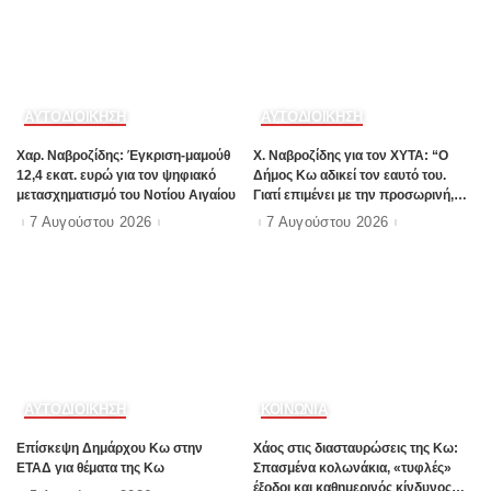
ΑΥΤΟΔΙΟΙΚΗΣΗ
ΑΥΤΟΔΙΟΙΚΗΣΗ
Χαρ. Ναβροζίδης: Έγκριση-μαμούθ
Χ. Ναβροζίδης για τον ΧΥΤΑ: “Ο
12,4 εκατ. ευρώ για τον ψηφιακό
Δήμος Κω αδικεί τον εαυτό του.
μετασχηματισμό του Νοτίου Αιγαίου
Γιατί επιμένει με την προσωρινή,
ενώ η οριστική λύση έχει ήδη
7 Αυγούστου 2026
7 Αυγούστου 2026
δρομολογηθεί;”
ΑΥΤΟΔΙΟΙΚΗΣΗ
ΚΟΙΝΩΝΙΑ
Επίσκεψη Δημάρχου Κω στην
Χάος στις διασταυρώσεις της Κω:
ΕΤΑΔ για θέματα της Κω
Σπασμένα κολωνάκια, «τυφλές»
έξοδοι και καθημερινός κίνδυνος