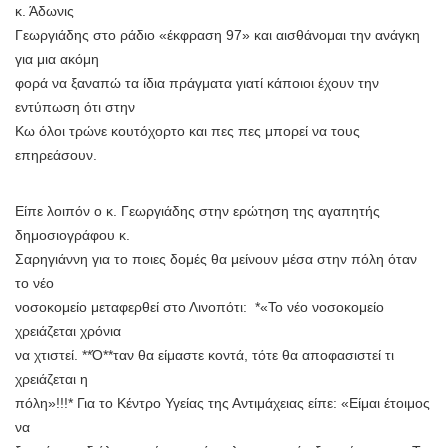
κ. Άδωνις
Γεωργιάδης στο ράδιο «έκφραση 97» και αισθάνομαι την ανάγκη
για μια ακόμη
φορά να ξαναπώ τα ίδια πράγματα γιατί κάποιοι έχουν την
εντύπωση ότι στην
Κω όλοι τρώνε κουτόχορτο και πες πες μπορεί να τους
επηρεάσουν.
Είπε λοιπόν ο κ. Γεωργιάδης στην ερώτηση της αγαπητής
δημοσιογράφου κ.
Σαρηγιάννη για το ποιες δομές θα μείνουν μέσα στην πόλη όταν
το νέο
νοσοκομείο μεταφερθεί στο Λινοπότι: *«Το νέο νοσοκομείο
χρειάζεται χρόνια
να χτιστεί. **Ό**ταν θα είμαστε κοντά, τότε θα αποφασιστεί τι
χρειάζεται η
πόλη»!!!* Για το Κέντρο Υγείας της Αντιμάχειας είπε: «Είμαι έτοιμος
να