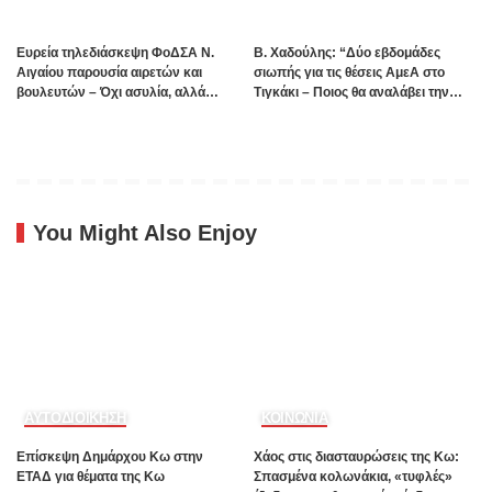
Ευρεία τηλεδιάσκεψη ΦοΔΣΑ Ν.
B. Xαδούλης: “Δύο εβδομάδες
Αιγαίου παρουσία αιρετών και
σιωπής για τις θέσεις ΑμεΑ στο
βουλευτών – Όχι ασυλία, αλλά
Τιγκάκι – Ποιος θα αναλάβει την
αναλογικότητα στην εφαρμογή του
ευθύνη”;
νόμου ζητούν οι αιρετοί με αφορμή
τα γεγονότα της Πάρου
You Might Also Enjoy
ΑΥΤΟΔΙΟΙΚΗΣΗ
ΚΟΙΝΩΝΙΑ
Επίσκεψη Δημάρχου Κω στην
Χάος στις διασταυρώσεις της Κω:
ΕΤΑΔ για θέματα της Κω
Σπασμένα κολωνάκια, «τυφλές»