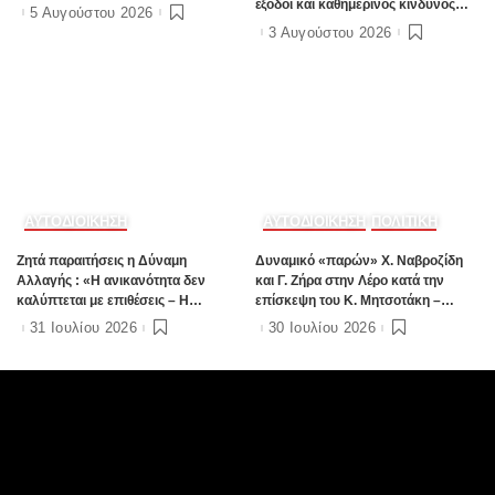
έξοδοι και καθημερινός κίνδυνος
5 Αυγούστου 2026
(Φωτορεπορτάζ Ε97)
3 Αυγούστου 2026
ΑΥΤΟΔΙΟΙΚΗΣΗ
ΑΥΤΟΔΙΟΙΚΗΣΗ
ΠΟΛΙΤΙΚΗ
Ζητά παραιτήσεις η Δύναμη
Δυναμικό «παρών» Χ. Ναβροζίδη
Αλλαγής : «Η ανικανότητα δεν
και Γ. Ζήρα στην Λέρο κατά την
καλύπτεται με επιθέσεις – Η
επίσκεψη του Κ. Μητσοτάκη –
Δημοτική Αρχή οφείλει να αναλάβει
Παρών και ο Α. Γιαννικουρής
31 Ιουλίου 2026
30 Ιουλίου 2026
τις ευθύνες της»