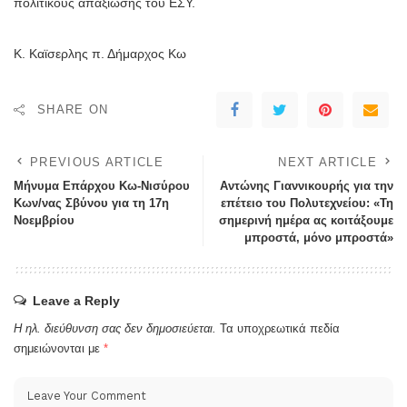
πολιτικούς απαξίωσης του ΕΣΥ.
Κ. Καϊσερλης π. Δήμαρχος Κω
SHARE ON
PREVIOUS ARTICLE
NEXT ARTICLE
Μήνυμα Επάρχου Κω-Νισύρου
Αντώνης Γιαννικουρής για την
Κων/νας Σβύνου για τη 17η
επέτειο του Πολυτεχνείου: «Τη
Νοεμβρίου
σημερινή ημέρα ας κοιτάξουμε
μπροστά, μόνο μπροστά»
Leave a Reply
Η ηλ. διεύθυνση σας δεν δημοσιεύεται.
Τα υποχρεωτικά πεδία
σημειώνονται με
*