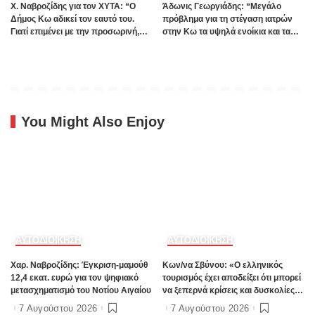
Χ. Ναβροζίδης για τον ΧΥΤΑ: “Ο
Άδωνις Γεωργιάδης: “Μεγάλο
Δήμος Κω αδικεί τον εαυτό του.
πρόβλημα για τη στέγαση ιατρών
Γιατί επιμένει με την προσωρινή,
στην Κω τα υψηλά ενοίκια και τα
ενώ η οριστική λύση έχει ήδη
πολλά Airbnb – Εξετάζουμε την
δρομολογηθεί;”
θεσμοθέτηση τρίτης κατηγορίας
κινήτρων στα νησιά”
You Might Also Enjoy
ΑΥΤΟΔΙΟΙΚΗΣΗ
ΑΥΤΟΔΙΟΙΚΗΣΗ
Χαρ. Ναβροζίδης: Έγκριση-μαμούθ
Kων/να Σβύνου: «Ο ελληνικός
12,4 εκατ. ευρώ για τον ψηφιακό
τουρισμός έχει αποδείξει ότι μπορεί
μετασχηματισμό του Νοτίου Αιγαίου
να ξεπερνά κρίσεις και δυσκολίες»
Πηγή:www.dimokratiki.gr
7 Αυγούστου 2026
7 Αυγούστου 2026