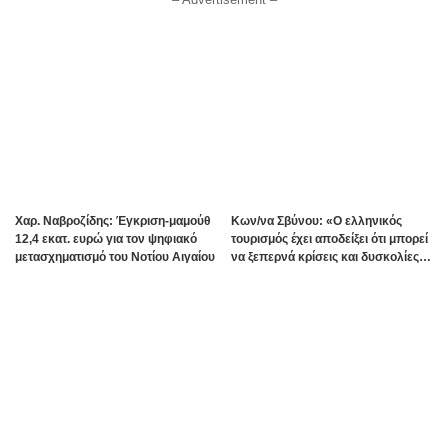
Χαρ. Ναβροζίδης: Έγκριση-μαμούθ
Kων/να Σβύνου: «Ο ελληνικός
12,4 εκατ. ευρώ για τον ψηφιακό
τουρισμός έχει αποδείξει ότι μπορεί
μετασχηματισμό του Νοτίου Αιγαίου
να ξεπερνά κρίσεις και δυσκολίες»
Πηγή:www.dimokratiki.gr