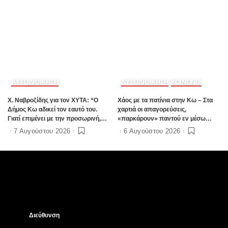
ΑΥΤΟΔΙΟΙΚΗΣΗ
ΑΥΤΟΔΙΟΙΚΗΣΗ
ΚΟΙΝΩΝΙΑ
Χ. Ναβροζίδης για τον ΧΥΤΑ: “Ο
Χάος με τα πατίνια στην Κω – Στα
Δήμος Κω αδικεί τον εαυτό του.
χαρτιά οι απαγορεύσεις,
Γιατί επιμένει με την προσωρινή,
«παρκάρουν» παντού εν μέσω
ενώ η οριστική λύση έχει ήδη
καλοκαιρινής σεζόν
7 Αυγούστου 2026
6 Αυγούστου 2026
δρομολογηθεί;”
Διεύθυνση