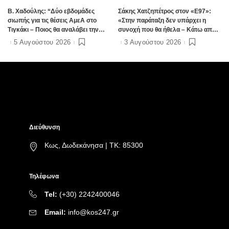
B. Xαδούλης: “Δύο εβδομάδες
Σάκης Χατζηπέτρος στον «Ε97»:
σιωπής για τις θέσεις ΑμεΑ στο
«Στην παράταξη δεν υπάρχει η
Τιγκάκι – Ποιος θα αναλάβει την
συνοχή που θα ήθελα – Κάτω από
ευθύνη”;
πέντε οι άνθρωποι που έχω
5 Αυγούστου 2026
3 Αυγούστου 2026
ξεχωρίσει»
Διεύθυνση
Κως, Δωδεκάνησα | ΤΚ: 85300
Τηλέφωνα
Tel:
(+30) 2242400046
Email:
info@kos247.gr