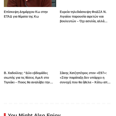
Επίσκεψη Δημάρχου Κω στην
Ευρεία τηλεδιάσκεψη ΦοΔΣΑ Ν.
ΕΤΑΔ για θέματα της Κω
Αιγαίου παρουσία αιρετών και
βουλευτών – Όχι ασυλία, αλλά
αναλογικότητα στην εφαρμογή του
νόμου ζητούν οι αιρετοί με αφορμή
τα γεγονότα της Πάρου
B. Xαδούλης: “Δύο εβδομάδες
Σάκης Χατζηπέτρος στον «Ε97»:
σιωπής για τις θέσεις ΑμεΑ στο
«Στην παράταξη δεν υπάρχει η
Τιγκάκι – Ποιος θα αναλάβει την
συνοχή που θα ήθελα – Κάτω από
ευθύνη”;
πέντε οι άνθρωποι που έχω
ξεχωρίσει»
You Might Also Enjoy