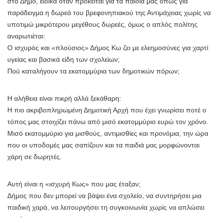
στο Δήμο, ειδικά όταν πρόκειται για τα παιδιά μας όπως για
παράδειγμα η δωρεά του βρεφονηπιακού της Αντιμάχειας χωρίς να
υποτιμώ μικρότερου μεγέθους δωρεές, όμως ο απλός πολίτης
αναρωτιέται:
Ο ισχυρός και «πλούσιος» Δήμος Κω ζει με ελεημοσύνες για χαρτί
υγείας και βασικά είδη των σχολείων;
Πού καταλήγουν τα εκατομμύρια των δημοτικών πόρων;
Η αλήθεια είναι πικρή αλλά ξεκάθαρη:
Η πιο ακριβοπληρωμένη Δημοτική Αρχή που έχει γνωρίσει ποτέ ο
τόπος μας στοιχίζει πάνω από μισό εκατομμύριο ευρώ τον χρόνο.
Μισό εκατομμύριο για μισθούς, αντιμισθίες και προνόμια, την ώρα
που οι υποδομές μας σαπίζουν και τα παιδιά μας μορφώνονται
χάρη σε δωρητές.
Αυτή είναι η «ισχυρή Κως» που μας έταξαν;
Δήμος που δεν μπορεί να βάψει ένα σχολείο, να συντηρήσει μια
παιδική χαρά, να λειτουργήσει τη συγκοινωνία χωρίς να απλώσει