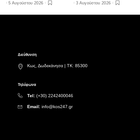
ευθύνη”;
πέντε οι άνθρωποι που έχω
5 Αυγούστου 2026
3 Αυγούστου 2026
ξεχωρίσει»
Διεύθυνση
Κως, Δωδεκάνησα | ΤΚ: 85300
Τηλέφωνα
Tel:
(+30) 2242400046
Email:
info@kos247.gr