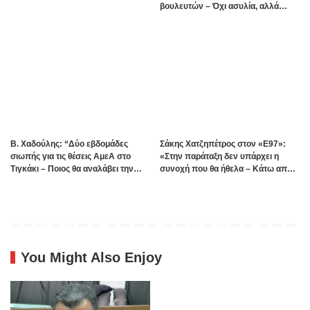
βουλευτών – Όχι ασυλία, αλλά
αναλογικότητα στην εφαρμογή του
νόμου ζητούν οι αιρετοί με αφορμή
τα γεγονότα της Πάρου
B. Xαδούλης: “Δύο εβδομάδες
Σάκης Χατζηπέτρος στον «Ε97»:
σιωπής για τις θέσεις ΑμεΑ στο
«Στην παράταξη δεν υπάρχει η
Τιγκάκι – Ποιος θα αναλάβει την
συνοχή που θα ήθελα – Κάτω από
ευθύνη”;
πέντε οι άνθρωποι που έχω
ξεχωρίσει»
You Might Also Enjoy