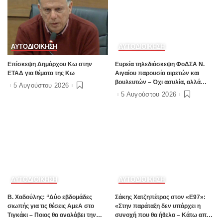
ΑΥΤΟΔΙΟΙΚΗΣΗ
ΑΥΤΟΔΙΟΙΚΗΣΗ
Επίσκεψη Δημάρχου Κω στην
Ευρεία τηλεδιάσκεψη ΦοΔΣΑ Ν.
ΕΤΑΔ για θέματα της Κω
Αιγαίου παρουσία αιρετών και
βουλευτών – Όχι ασυλία, αλλά
5 Αυγούστου 2026
αναλογικότητα στην εφαρμογή του
5 Αυγούστου 2026
νόμου ζητούν οι αιρετοί με αφορμή
τα γεγονότα της Πάρου
ΑΥΤΟΔΙΟΙΚΗΣΗ
ΑΥΤΟΔΙΟΙΚΗΣΗ
B. Xαδούλης: “Δύο εβδομάδες
Σάκης Χατζηπέτρος στον «Ε97»:
σιωπής για τις θέσεις ΑμεΑ στο
«Στην παράταξη δεν υπάρχει η
Τιγκάκι – Ποιος θα αναλάβει την
συνοχή που θα ήθελα – Κάτω από