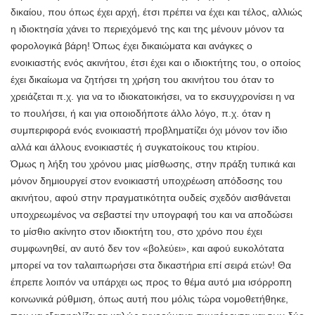
δικαίου, που όπως έχει αρχή, έτσι πρέπει να έχει και τέλος, αλλιώς
η ιδιοκτησία χάνει το περιεχόμενό της και της μένουν μόνον τα
φορολογικά βάρη! Όπως έχει δικαιώματα και ανάγκες ο
ενοικιαστής ενός ακινήτου, έτσι έχει και ο ιδιοκτήτης του, ο οποίος
έχει δικαίωμα να ζητήσει τη χρήση του ακινήτου του όταν το
χρειάζεται π.χ. για να το ιδιοκατοικήσει, να το εκσυγχρονίσει η να
το πουλήσει, ή και για οποιοδήποτε άλλο λόγο, π.χ. όταν η
συμπεριφορά ενός ενοικιαστή προβληματίζει όχι μόνον τον ίδιο
αλλά και άλλους ενοικιαστές ή συγκατοίκους του κτιρίου.
Όμως η λήξη του χρόνου μιας μίσθωσης, στην πράξη τυπικά και
μόνον δημιουργεί στον ενοικιαστή υποχρέωση απόδοσης του
ακινήτου, αφού στην πραγματικότητα ουδείς σχεδόν αισθάνεται
υποχρεωμένος να σεβαστεί την υπογραφή του και να αποδώσει
το μίσθιο ακίνητο στον ιδιοκτήτη του, στο χρόνο που έχει
συμφωνηθεί, αν αυτό δεν τον «βολεύει», και αφού ευκολότατα
μπορεί να τον ταλαιπωρήσει στα δικαστήρια επί σειρά ετών! Θα
έπρεπε λοιπόν να υπάρχει ως προς το θέμα αυτό μια ισόρροπη
κοινωνικά ρύθμιση, όπως αυτή που μόλις τώρα νομοθετήθηκε,