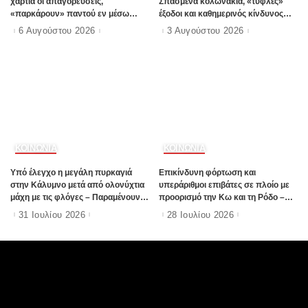
χαρτιά οι απαγορεύσεις,
Σπασμένα κολωνάκια, «τυφλές»
«παρκάρουν» παντού εν μέσω
έξοδοι και καθημερινός κίνδυνος
καλοκαιρινής σεζόν
(Φωτορεπορτάζ Ε97)
6 Αυγούστου 2026
3 Αυγούστου 2026
ΚΟΙΝΩΝΙΑ
ΚΟΙΝΩΝΙΑ
Υπό έλεγχο η μεγάλη πυρκαγιά
Επικίνδυνη φόρτωση και
στην Κάλυμνο μετά από ολονύχτια
υπεράριθμοι επιβάτες σε πλοίο με
μάχη με τις φλόγες – Παραμένουν
προορισμό την Κω και τη Ρόδο –
ισχυρές δυνάμεις στην περιοχή
Συνελήφθη ο πλοίαρχος μετά από
31 Ιουλίου 2026
28 Ιουλίου 2026
αιφνιδιαστικό έλεγχο