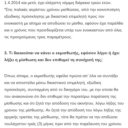
1.4.2014 και μετά, έχει ελάχιστη νόμιμη διάρκεια τριών ετών.
*Στις παλαιές αορίστου χρόνου μισθώσεις, από την κοινοποίηση
εξώδικης πρόσκλησης με δικαστικό επιμελητή προς τον
ενοικιαστή με αίτημα να αποδώσει το μίσθιο, εφόσον έχει παρέλθει
και ο χρόνος που προσδιορίζεται υπέρ των ενοικιαστών από όλες
τις προηγούμενες τρεις παραμέτρους.
3. Τι δικαιούται να κάνει ο εκμισθωτής, εφόσον λήγει ή έχει
λήξει η μίσθωση και δεν επιθυμεί τη συνέχισή της;
Όπως είπαμε, ο εκμισθωτής οφείλει πρώτα απ’ όλα να συντάξει
και να αποστείλει μέσω δικαστικού επιμελητή, εξώδικη
πρόσκληση, συνταγμένη από το δικηγόρο του, με την οποία θα
του ανακοινώνει ότι δεν επιθυμεί την περαιτέρω παράταση της
μίσθωσης και ότι ζητά την απόδοση του ακινήτου, λόγω λήξης του
χρόνου της μίσθωσης. Αν ζητά την απόδοσή του λόγω λήξης της
αρχικής τριετίας της μίσθωσης, τότε θα πρέπει να την επιδώσει
τουλάχιστον τρείς (3) μήνες πριν από την παρέλευση του χρόνου