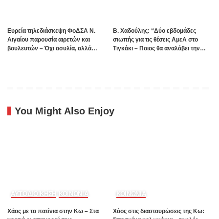
Ευρεία τηλεδιάσκεψη ΦοΔΣΑ Ν.
B. Xαδούλης: “Δύο εβδομάδες
Αιγαίου παρουσία αιρετών και
σιωπής για τις θέσεις ΑμεΑ στο
βουλευτών – Όχι ασυλία, αλλά
Τιγκάκι – Ποιος θα αναλάβει την
αναλογικότητα στην εφαρμογή του
ευθύνη”;
νόμου ζητούν οι αιρετοί με αφορμή
τα γεγονότα της Πάρου
You Might Also Enjoy
ΑΥΤΟΔΙΟΙΚΗΣΗ
ΚΟΙΝΩΝΙΑ
ΚΟΙΝΩΝΙΑ
Χάος με τα πατίνια στην Κω – Στα
Χάος στις διασταυρώσεις της Κω: