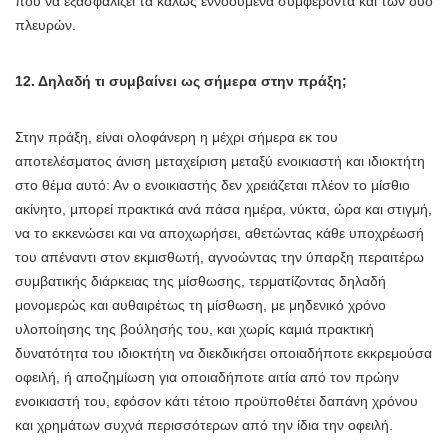
που να εξασφαλίζει τα καλώς εννοούμενα συμφέροντα και των δύο
πλευρών.
12. Δηλαδή τι συμβαίνει ως σήμερα στην πράξη;
Στην πράξη, είναι ολοφάνερη η μέχρι σήμερα εκ του
αποτελέσματος άνιση μεταχείριση μεταξύ ενοικιαστή και ιδιοκτήτη
στο θέμα αυτό: Αν ο ενοικιαστής δεν χρειάζεται πλέον το μίσθιο
ακίνητο, μπορεί πρακτικά ανά πάσα ημέρα, νύκτα, ώρα και στιγμή,
να το εκκενώσει και να αποχωρήσει, αθετώντας κάθε υποχρέωσή
του απέναντι στον εκμισθωτή, αγνοώντας την ύπαρξη περαιτέρω
συμβατικής διάρκειας της μίσθωσης, τερματίζοντας δηλαδή
μονομερώς και αυθαιρέτως τη μίσθωση, με μηδενικό χρόνο
υλοποίησης της βούλησής του, και χωρίς καμιά πρακτική
δυνατότητα του ιδιοκτήτη να διεκδικήσει οποιαδήποτε εκκρεμούσα
οφειλή, ή αποζημίωση για οποιαδήποτε αιτία από τον πρώην
ενοικιαστή του, εφόσον κάτι τέτοιο προϋποθέτει δαπάνη χρόνου
και χρημάτων συχνά περισσότερων από την ίδια την οφειλή.