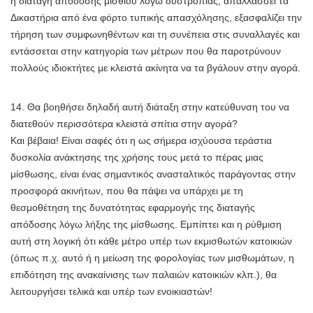
η διαταγή απόδοσης μισθίου λόγω δυστροπίας, απαλλάσσει τα
Δικαστήρια από ένα φόρτο τυπικής απασχόλησης, εξασφαλίζει την
τήρηση των συμφωνηθέντων και τη συνέπεια στις συναλλαγές και
εντάσσεται στην κατηγορία των μέτρων που θα παροτρύνουν
πολλούς ιδιοκτήτες με κλειστά ακίνητα να τα βγάλουν στην αγορά.
14. Θα βοηθήσει δηλαδή αυτή διάταξη στην κατεύθυνση του να
διατεθούν περισσότερα κλειστά σπίτια στην αγορά?
Και βέβαια! Είναι σαφές ότι η ως σήμερα ισχύουσα τεράστια
δυσκολία ανάκτησης της χρήσης τους μετά το πέρας μιας
μίσθωσης, είναι ένας σημαντικός ανασταλτικός παράγοντας στην
προσφορά ακινήτων, που θα πάψει να υπάρχει με τη
θεσμοθέτηση της δυνατότητας εφαρμογής της διαταγής
απόδοσης λόγω λήξης της μίσθωσης. Εμπίπτει και η ρύθμιση
αυτή στη λογική ότι κάθε μέτρο υπέρ των εκμισθωτών κατοικιών
(όπως π.χ. αυτό ή η μείωση της φορολογίας των μισθωμάτων, η
επιδότηση της ανακαίνισης των παλαιών κατοικιών κλπ.), θα
λειτουργήσει τελικά και υπέρ των ενοικιαστών!