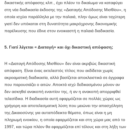
δικαστικής απόφασης κλπ., έχει πλέον το δικαίωμα να καταφύγει
στη νέα διαδικασία έκδοσης της «Διαταγής Απόδοσης Μισθίου», η
οποία ισχύει παράλληλα με την παλαιά, πλην όμως είναι ταχύτερη
γιατί δεν υπόκειται στη δυνατότητα μακρόχρονης δικονομικής
παρέλκυσης που έδινε στον ενοικιαστή η παλαιά διαδικασία.
5. Γιατί λέγεται « Διαταγή» και όχι δικαστική απόφαση;
Η «Διαταγή Απόδοσης Μισθίου» δεν είναι ακριβώς δικαστική
απόφαση. Είναι ένας εκτελεστός τίτλος που εκδίδεται χωρίς
ακροαματική διαδικασία, αλλά βασίζεται αποκλειστικά σε έγγραφα
που παρουσιάζει ο αιτών. Αποκτά ισχύ δεδικασμένου μόνον αν
δεν ασκηθεί ανακοπή εναντίον της, ή αν η ανακοπή απορριφθεί
τελεσίδικα. Η διαδικασία αυτή εφαρμόζεται σε πολλές χώρες ως
γρήγορη και αποτελεσματική λύση που μειώνει την απασχόληση
της Δικαιοσύνης για αυταπόδεικτα θέματα, όπως είναι η μη
πληρωμή ενοικίου, η οποία εφαρμόζεται και στη χώρα μας από το
1997, και τώρα πλέον θα εφαρμόζεται επί τέλους και στη λήξη των