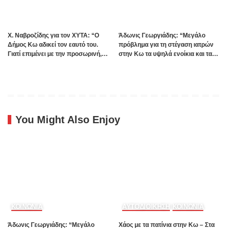
Χ. Ναβροζίδης για τον ΧΥΤΑ: “Ο
Άδωνις Γεωργιάδης: “Μεγάλο
Δήμος Κω αδικεί τον εαυτό του.
πρόβλημα για τη στέγαση ιατρών
Γιατί επιμένει με την προσωρινή,
στην Κω τα υψηλά ενοίκια και τα
ενώ η οριστική λύση έχει ήδη
πολλά Airbnb – Εξετάζουμε την
δρομολογηθεί;”
θεσμοθέτηση τρίτης κατηγορίας
κινήτρων στα νησιά”
You Might Also Enjoy
ΚΟΙΝΩΝΙΑ
ΑΥΤΟΔΙΟΙΚΗΣΗ
ΚΟΙΝΩΝΙΑ
Άδωνις Γεωργιάδης: “Μεγάλο
Χάος με τα πατίνια στην Κω – Στα