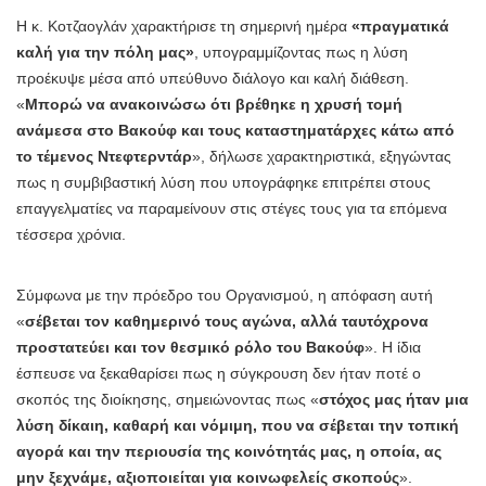
Η κ. Κοτζαογλάν χαρακτήρισε τη σημερινή ημέρα
«πραγματικά
καλή για την πόλη μας»
, υπογραμμίζοντας πως η λύση
προέκυψε μέσα από υπεύθυνο διάλογο και καλή διάθεση.
«
Μπορώ να ανακοινώσω ότι βρέθηκε η χρυσή τομή
ανάμεσα στο Βακούφ και τους καταστηματάρχες κάτω από
το τέμενος Ντεφτερντάρ
», δήλωσε χαρακτηριστικά, εξηγώντας
πως η συμβιβαστική λύση που υπογράφηκε επιτρέπει στους
επαγγελματίες να παραμείνουν στις στέγες τους για τα επόμενα
τέσσερα χρόνια.
Σύμφωνα με την πρόεδρο του Οργανισμού, η απόφαση αυτή
«
σέβεται τον καθημερινό τους αγώνα, αλλά ταυτόχρονα
προστατεύει και τον θεσμικό ρόλο του Βακούφ
». Η ίδια
έσπευσε να ξεκαθαρίσει πως η σύγκρουση δεν ήταν ποτέ ο
σκοπός της διοίκησης, σημειώνοντας πως «
στόχος μας ήταν μια
λύση δίκαιη, καθαρή και νόμιμη, που να σέβεται την τοπική
αγορά και την περιουσία της κοινότητάς μας, η οποία, ας
μην ξεχνάμε, αξιοποιείται για κοινωφελείς σκοπούς
».