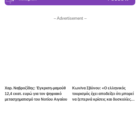
– Advertisement –
Χαρ. Ναβροζίδης: Έγκριση-μαμούθ
Kων/να Σβύνου: «Ο ελληνικός
12,4 εκατ. ευρώ για τον ψηφιακό
τουρισμός έχει αποδείξει ότι μπορεί
μετασχηματισμό του Νοτίου Αιγαίου
να ξεπερνά κρίσεις και δυσκολίες»
Πηγή:www.dimokratiki.gr