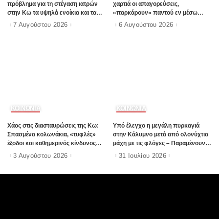
πρόβλημα για τη στέγαση ιατρών
χαρτιά οι απαγορεύσεις,
στην Κω τα υψηλά ενοίκια και τα
«παρκάρουν» παντού εν μέσω
πολλά Airbnb – Εξετάζουμε την
καλοκαιρινής σεζόν
7 Αυγούστου 2026
6 Αυγούστου 2026
θεσμοθέτηση τρίτης κατηγορίας
κινήτρων στα νησιά”
ΚΟΙΝΩΝΙΑ
ΚΟΙΝΩΝΙΑ
Χάος στις διασταυρώσεις της Κω:
Υπό έλεγχο η μεγάλη πυρκαγιά
Σπασμένα κολωνάκια, «τυφλές»
στην Κάλυμνο μετά από ολονύχτια
έξοδοι και καθημερινός κίνδυνος
μάχη με τις φλόγες – Παραμένουν
(Φωτορεπορτάζ Ε97)
ισχυρές δυνάμεις στην περιοχή
3 Αυγούστου 2026
31 Ιουλίου 2026