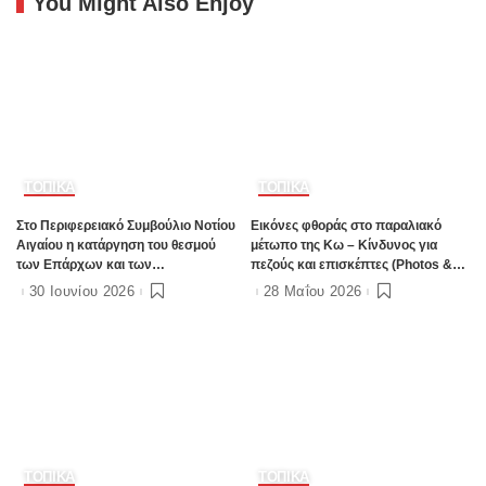
You Might Also Enjoy
ΤΟΠΙΚΑ
ΤΟΠΙΚΑ
Στο Περιφερειακό Συμβούλιο Νοτίου
Εικόνες φθοράς στο παραλιακό
Αιγαίου η κατάργηση του θεσμού
μέτωπο της Κω – Κίνδυνος για
των Επάρχων και των
πεζούς και επισκέπτες (Photos &
Εντεταλμένων Περιφερειακών
Video)
30 Ιουνίου 2026
28 Μαΐου 2026
Συμβούλων
ΤΟΠΙΚΑ
ΤΟΠΙΚΑ