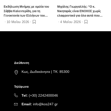
Εκδήλωση Μνήμης με ομιλία του
Μιχάλης Γιωργαλλής: “Ο κ.
Σάββα Καλεντερίδη, για τη
Νικηταράς είναι ΕΝΟΧΟΣ χωρίς
Γενοκτονία των Ελλήνων του
ελαφρυντικά για όλα αυτά που
Πόντου στην Κω
συντελούνται στο νησί μας”
10 Μαΐου 2026
4 Μαΐου 2026
Διεύθυνση
Κως, Δωδεκάνησα | ΤΚ: 85300
Τηλέφωνα
Tel:
(+30) 2242400046
Email:
info@kos247.gr