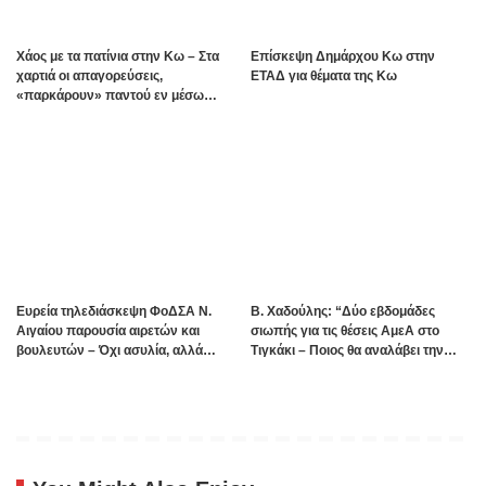
Χάος με τα πατίνια στην Κω – Στα
Επίσκεψη Δημάρχου Κω στην
χαρτιά οι απαγορεύσεις,
ΕΤΑΔ για θέματα της Κω
«παρκάρουν» παντού εν μέσω
καλοκαιρινής σεζόν
Ευρεία τηλεδιάσκεψη ΦοΔΣΑ Ν.
B. Xαδούλης: “Δύο εβδομάδες
Αιγαίου παρουσία αιρετών και
σιωπής για τις θέσεις ΑμεΑ στο
βουλευτών – Όχι ασυλία, αλλά
Τιγκάκι – Ποιος θα αναλάβει την
αναλογικότητα στην εφαρμογή του
ευθύνη”;
νόμου ζητούν οι αιρετοί με αφορμή
τα γεγονότα της Πάρου