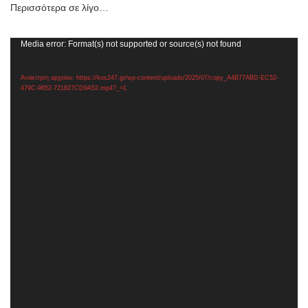
Περισσότερα σε λίγο…
Πρόγραμμα
Media error: Format(s) not supported or source(s) not found
Αναπαραγωγής
Βίντεο
Ανάκτηση αρχείου: https://kos247.gr/wp-content/uploads/2025/07/copy_A4B77ABD-EC52-
479C-9652-721827CD9A52.mp4?_=1