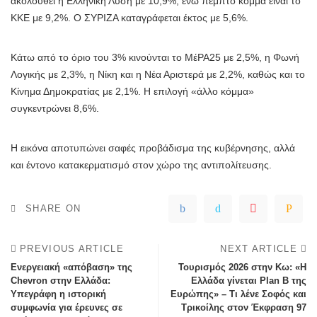
ακολουθεί η Ελληνική Λύση με 10,9%, ενώ πέμπτο κόμμα είναι το
ΚΚΕ με 9,2%. Ο ΣΥΡΙΖΑ καταγράφεται έκτος με 5,6%.
Κάτω από το όριο του 3% κινούνται το ΜέΡΑ25 με 2,5%, η Φωνή
Λογικής με 2,3%, η Νίκη και η Νέα Αριστερά με 2,2%, καθώς και το
Κίνημα Δημοκρατίας με 2,1%. Η επιλογή «άλλο κόμμα»
συγκεντρώνει 8,6%.
Η εικόνα αποτυπώνει σαφές προβάδισμα της κυβέρνησης, αλλά
και έντονο κατακερματισμό στον χώρο της αντιπολίτευσης.
SHARE ON
PREVIOUS ARTICLE
NEXT ARTICLE
Ενεργειακή «απόβαση» της
Τουρισμός 2026 στην Κω: «Η
Chevron στην Ελλάδα:
Ελλάδα γίνεται Plan B της
Υπεγράφη η ιστορική
Ευρώπης» – Τι λένε Σοφός και
συμφωνία για έρευνες σε
Τρικοίλης στον Έκφραση 97