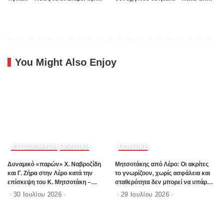
ευθύνη”;
πέντε οι άνθρωποι που έχω
ξεχωρίσει»
You Might Also Enjoy
ΑΥΤΟΔΙΟΙΚΗΣΗ
ΠΟΛΙΤΙΚΗ
ΠΟΛΙΤΙΚΗ
Δυναμικό «παρών» Χ. Ναβροζίδη
Μητσοτάκης από Λέρο: Οι ακρίτες
και Γ. Ζήρα στην Λέρο κατά την
το γνωρίζουν, χωρίς ασφάλεια και
επίσκεψη του Κ. Μητσοτάκη –
σταθερότητα δεν μπορεί να υπάρχει
Παρών και ο Α. Γιαννικουρής
καμία οικονομική ανάπτυξη
30 Ιουλίου 2026
29 Ιουλίου 2026