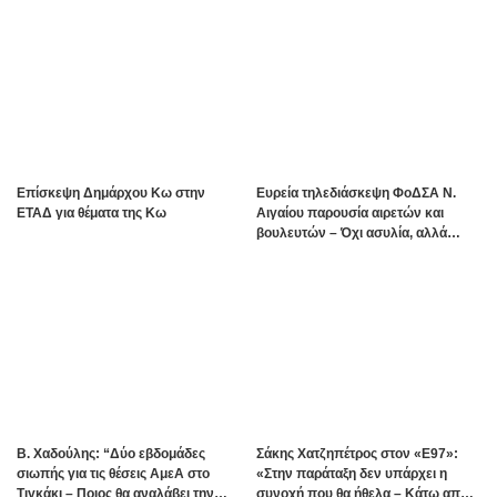
Επίσκεψη Δημάρχου Κω στην
Ευρεία τηλεδιάσκεψη ΦοΔΣΑ Ν.
ΕΤΑΔ για θέματα της Κω
Αιγαίου παρουσία αιρετών και
βουλευτών – Όχι ασυλία, αλλά
αναλογικότητα στην εφαρμογή του
νόμου ζητούν οι αιρετοί με αφορμή
τα γεγονότα της Πάρου
B. Xαδούλης: “Δύο εβδομάδες
Σάκης Χατζηπέτρος στον «Ε97»:
σιωπής για τις θέσεις ΑμεΑ στο
«Στην παράταξη δεν υπάρχει η
Τιγκάκι – Ποιος θα αναλάβει την
συνοχή που θα ήθελα – Κάτω από