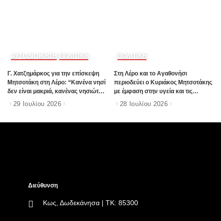
ΑΥΤΟΔΙΟΙΚΗΣΗ
ΠΟΛΙΤΙΚΗ
ΠΟΛΙΤΙΚΗ
Γ. Χατζημάρκος για την επίσκεψη
Στη Λέρο και το Αγαθονήσι
Μητσοτάκη στη Λέρο: “Κανένα νησί
περιοδεύει ο Κυριάκος Μητσοτάκης
δεν είναι μακριά, κανένας νησιώτης
με έμφαση στην υγεία και τις
δεν είναι μόνος”
υποδομές
29 Ιουλίου 2026
28 Ιουλίου 2026
Διεύθυνση
Κως, Δωδεκάνησα | ΤΚ: 85300