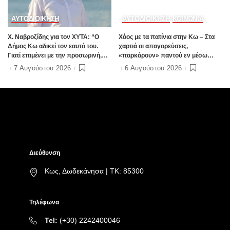
ΑΥΤΟΔΙΟΙΚΗΣΗ
ΑΥΤΟΔΙΟΙΚΗΣΗ
ΚΟΙΝΩΝΙΑ
Χ. Ναβροζίδης για τον ΧΥΤΑ: “Ο
Χάος με τα πατίνια στην Κω – Στα
Δήμος Κω αδικεί τον εαυτό του.
χαρτιά οι απαγορεύσεις,
Γιατί επιμένει με την προσωρινή,
«παρκάρουν» παντού εν μέσω
ενώ η οριστική λύση έχει ήδη
καλοκαιρινής σεζόν
7 Αυγούστου 2026
6 Αυγούστου 2026
δρομολογηθεί;”
Διεύθυνση
Κως, Δωδεκάνησα | ΤΚ: 85300
Τηλέφωνα
Tel:
(+30) 2242400046