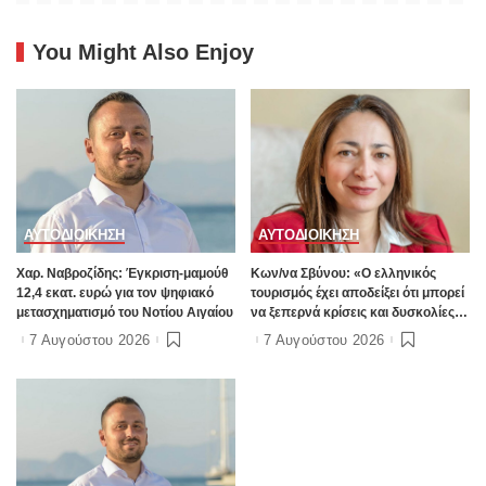
You Might Also Enjoy
ΑΥΤΟΔΙΟΙΚΗΣΗ
ΑΥΤΟΔΙΟΙΚΗΣΗ
Χαρ. Ναβροζίδης: Έγκριση-μαμούθ
Kων/να Σβύνου: «Ο ελληνικός
12,4 εκατ. ευρώ για τον ψηφιακό
τουρισμός έχει αποδείξει ότι μπορεί
μετασχηματισμό του Νοτίου Αιγαίου
να ξεπερνά κρίσεις και δυσκολίες»
Πηγή:www.dimokratiki.gr
7 Αυγούστου 2026
7 Αυγούστου 2026