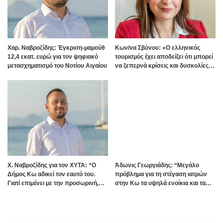
Χαρ. Ναβροζίδης: Έγκριση-μαμούθ
Kων/να Σβύνου: «Ο ελληνικός
12,4 εκατ. ευρώ για τον ψηφιακό
τουρισμός έχει αποδείξει ότι μπορεί
μετασχηματισμό του Νοτίου Αιγαίου
να ξεπερνά κρίσεις και δυσκολίες»
Πηγή:www.dimokratiki.gr
Χ. Ναβροζίδης για τον ΧΥΤΑ: “Ο
Άδωνις Γεωργιάδης: “Μεγάλο
Δήμος Κω αδικεί τον εαυτό του.
πρόβλημα για τη στέγαση ιατρών
Γιατί επιμένει με την προσωρινή,
στην Κω τα υψηλά ενοίκια και τα
ενώ η οριστική λύση έχει ήδη
πολλά Airbnb – Εξετάζουμε την
δρομολογηθεί;”
θεσμοθέτηση τρίτης κατηγορίας
κινήτρων στα νησιά”