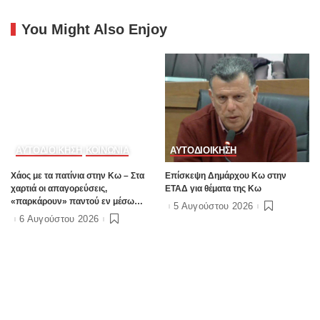
Ευρεία τηλεδιάσκεψη ΦοΔΣΑ Ν.
B. Xαδούλης: “Δύο εβδομάδες
Αιγαίου παρουσία αιρετών και
σιωπής για τις θέσεις ΑμεΑ στο
βουλευτών – Όχι ασυλία, αλλά
Τιγκάκι – Ποιος θα αναλάβει την
αναλογικότητα στην εφαρμογή του
ευθύνη”;
νόμου ζητούν οι αιρετοί με αφορμή
τα γεγονότα της Πάρου
You Might Also Enjoy
ΑΥΤΟΔΙΟΙΚΗΣΗ
ΚΟΙΝΩΝΙΑ
ΑΥΤΟΔΙΟΙΚΗΣΗ
Χάος με τα πατίνια στην Κω – Στα
Επίσκεψη Δημάρχου Κω στην
χαρτιά οι απαγορεύσεις,
ΕΤΑΔ για θέματα της Κω