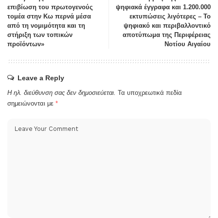
SHARE ON
PREVIOUS ARTICLE
NEXT ARTICLE
Παναγιώτης Γιάννου: «Η
Ναβροζίδης Χ.: 260.000
επιβίωση του πρωτογενούς
ψηφιακά έγγραφα και 1.200.000
τομέα στην Κω περνά μέσα
εκτυπώσεις λιγότερες – Το
από τη νομιμότητα και τη
ψηφιακό και περιβαλλοντικό
στήριξη των τοπικών
αποτύπωμα της Περιφέρειας
προϊόντων»
Νοτίου Αιγαίου
Leave a Reply
Η ηλ. διεύθυνση σας δεν δημοσιεύεται.
Τα υποχρεωτικά πεδία
σημειώνονται με
*