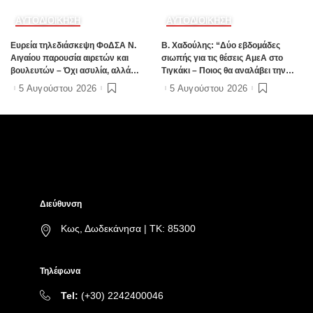
«παρκάρουν» παντού εν μέσω
5 Αυγούστου 2026
καλοκαιρινής σεζόν
6 Αυγούστου 2026
ΑΥΤΟΔΙΟΙΚΗΣΗ
ΑΥΤΟΔΙΟΙΚΗΣΗ
Ευρεία τηλεδιάσκεψη ΦοΔΣΑ Ν.
B. Xαδούλης: “Δύο εβδομάδες
Αιγαίου παρουσία αιρετών και
σιωπής για τις θέσεις ΑμεΑ στο
βουλευτών – Όχι ασυλία, αλλά
Τιγκάκι – Ποιος θα αναλάβει την
αναλογικότητα στην εφαρμογή του
ευθύνη”;
5 Αυγούστου 2026
5 Αυγούστου 2026
νόμου ζητούν οι αιρετοί με αφορμή
τα γεγονότα της Πάρου