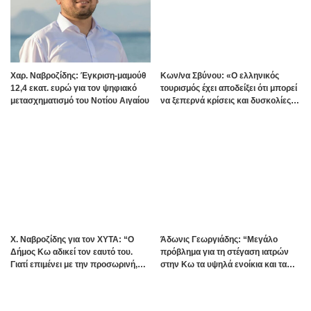
Χαρ. Ναβροζίδης: Έγκριση-μαμούθ
Kων/να Σβύνου: «Ο ελληνικός
12,4 εκατ. ευρώ για τον ψηφιακό
τουρισμός έχει αποδείξει ότι μπορεί
μετασχηματισμό του Νοτίου Αιγαίου
να ξεπερνά κρίσεις και δυσκολίες»
Πηγή:www.dimokratiki.gr
Χ. Ναβροζίδης για τον ΧΥΤΑ: “Ο
Άδωνις Γεωργιάδης: “Μεγάλο
Δήμος Κω αδικεί τον εαυτό του.
πρόβλημα για τη στέγαση ιατρών
Γιατί επιμένει με την προσωρινή,
στην Κω τα υψηλά ενοίκια και τα
ενώ η οριστική λύση έχει ήδη
πολλά Airbnb – Εξετάζουμε την
δρομολογηθεί;”
θεσμοθέτηση τρίτης κατηγορίας
κινήτρων στα νησιά”