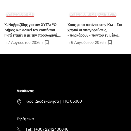
ΑΥΤΟΔΙΟΙΚΗΣΗ
ΑΥΤΟΔΙΟΙΚΗΣΗ
ΚΟΙΝΩΝΙΑ
Χ. Ναβροζίδης για τον ΧΥΤΑ: “Ο
Χάος με τα πατίνια στην Κω – Στα
Δήμος Κω αδικεί τον εαυτό του.
χαρτιά οι απαγορεύσεις,
Γιατί επιμένει με την προσωρινή,
«παρκάρουν» παντού εν μέσω
ενώ η οριστική λύση έχει ήδη
καλοκαιρινής σεζόν
7 Αυγούστου 2026
6 Αυγούστου 2026
δρομολογηθεί;”
Διεύθυνση
Κως, Δωδεκάνησα | ΤΚ: 85300
Τηλέφωνα
Tel:
(+30) 2242400046