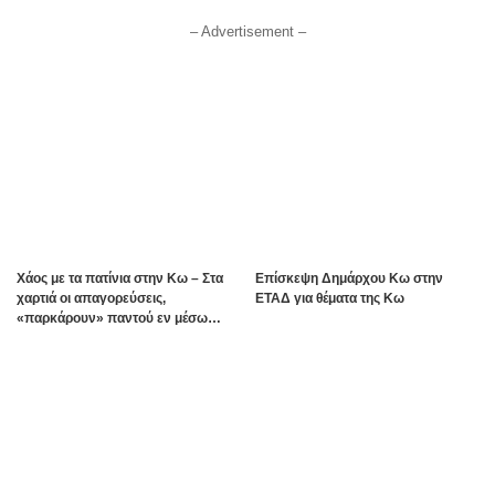
– Advertisement –
Χάος με τα πατίνια στην Κω – Στα
Επίσκεψη Δημάρχου Κω στην
χαρτιά οι απαγορεύσεις,
ΕΤΑΔ για θέματα της Κω
«παρκάρουν» παντού εν μέσω
καλοκαιρινής σεζόν