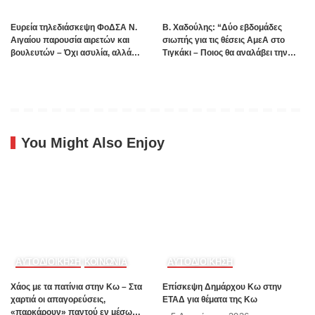
Ευρεία τηλεδιάσκεψη ΦοΔΣΑ Ν.
B. Xαδούλης: “Δύο εβδομάδες
Αιγαίου παρουσία αιρετών και
σιωπής για τις θέσεις ΑμεΑ στο
βουλευτών – Όχι ασυλία, αλλά
Τιγκάκι – Ποιος θα αναλάβει την
αναλογικότητα στην εφαρμογή του
ευθύνη”;
νόμου ζητούν οι αιρετοί με αφορμή
τα γεγονότα της Πάρου
You Might Also Enjoy
ΑΥΤΟΔΙΟΙΚΗΣΗ
ΚΟΙΝΩΝΙΑ
ΑΥΤΟΔΙΟΙΚΗΣΗ
Χάος με τα πατίνια στην Κω – Στα
Επίσκεψη Δημάρχου Κω στην
χαρτιά οι απαγορεύσεις,
ΕΤΑΔ για θέματα της Κω
«παρκάρουν» παντού εν μέσω