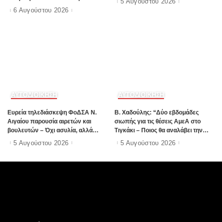
5 Αυγούστου 2026
καλοκαιρινής σεζόν
6 Αυγούστου 2026
ΑΥΤΟΔΙΟΙΚΗΣΗ
ΑΥΤΟΔΙΟΙΚΗΣΗ
Ευρεία τηλεδιάσκεψη ΦοΔΣΑ Ν.
B. Xαδούλης: “Δύο εβδομάδες
Αιγαίου παρουσία αιρετών και
σιωπής για τις θέσεις ΑμεΑ στο
βουλευτών – Όχι ασυλία, αλλά
Τιγκάκι – Ποιος θα αναλάβει την
αναλογικότητα στην εφαρμογή του
ευθύνη”;
5 Αυγούστου 2026
5 Αυγούστου 2026
νόμου ζητούν οι αιρετοί με αφορμή
τα γεγονότα της Πάρου