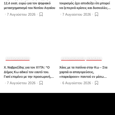
12,4 εκατ. ευρώ για τον ψηφιακό
τουρισμός έχει αποδείξει ότι μπορεί
μετασχηματισμό του Νοτίου Αιγαίου
να ξεπερνά κρίσεις και δυσκολίες»
Πηγή:www.dimokratiki.gr
7 Αυγούστου 2026
7 Αυγούστου 2026
ΑΥΤΟΔΙΟΙΚΗΣΗ
ΑΥΤΟΔΙΟΙΚΗΣΗ
ΚΟΙΝΩΝΙΑ
Χ. Ναβροζίδης για τον ΧΥΤΑ: “Ο
Χάος με τα πατίνια στην Κω – Στα
Δήμος Κω αδικεί τον εαυτό του.
χαρτιά οι απαγορεύσεις,
Γιατί επιμένει με την προσωρινή,
«παρκάρουν» παντού εν μέσω
ενώ η οριστική λύση έχει ήδη
καλοκαιρινής σεζόν
7 Αυγούστου 2026
6 Αυγούστου 2026
δρομολογηθεί;”