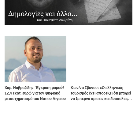
Χαρ. Ναβροζίδης: Έγκριση-μαμούθ
Kων/να Σβύνου: «Ο ελληνικός
12,4 εκατ. ευρώ για τον ψηφιακό
τουρισμός έχει αποδείξει ότι μπορεί
μετασχηματισμό του Νοτίου Αιγαίου
να ξεπερνά κρίσεις και δυσκολίες»
Πηγή:www.dimokratiki.gr