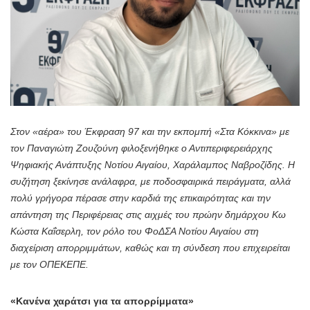
Στον «αέρα» του Έκφραση 97 και την εκπομπή «Στα Κόκκινα» με
τον Παναγιώτη Ζουζούνη φιλοξενήθηκε ο Αντιπεριφερειάρχης
Ψηφιακής Ανάπτυξης Νοτίου Αιγαίου, Χαράλαμπος Ναβροζίδης. Η
συζήτηση ξεκίνησε ανάλαφρα, με ποδοσφαιρικά πειράγματα, αλλά
πολύ γρήγορα πέρασε στην καρδιά της επικαιρότητας και την
απάντηση της Περιφέρειας στις αιχμές του πρώην δημάρχου Κω
Κώστα Καΐσερλη, τον ρόλο του ΦοΔΣΑ Νοτίου Αιγαίου στη
διαχείριση απορριμμάτων, καθώς και τη σύνδεση που επιχειρείται
με τον ΟΠΕΚΕΠΕ.
«Κανένα χαράτσι για τα απορρίμματα»