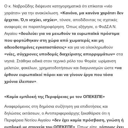
Ο κ. Ναβροζίδης διέψευσε κατηγορηματικά ότι επίκειται «νέο
χαράτσι» για την ανακύκλωση.
«Κανένα, μα κανένα χαράτσι δεν
έρχεται. Ό,τι ισχύει, ισχύει»
, τόνισε, αποδίδοντας τις σχετικές
αναφορές σε παραπληροφόρηση. Όπως εξήγησε, ο ΦοΔΣΑ Ν.
Αιγαίου
«δουλεύει για να μειωθούν τα ευρωπαϊκά πρόστιμα
που φορτώθηκαν στη χώρα από χωματερές και μη
αδειοδοτημένες εγκαταστάσεις»
και για να ολοκληρωθούν
«νέες, σύγχρονες υποδομές διαχείρισης απορριμμάτων»
στα
νησιά. Στάθηκε ειδικά στον τεχνικό ρόλο του Φορέα: ωρίμανση
μελετών, φακέλων, χρηματοδοτήσεων και διαγωνισμών ώστε
«να
έρθουν ευρωπαϊκοί πόροι και να γίνουν έργα που τόσα
χρόνια έλειπαν»
.
«Καμία εμπλοκή της Περιφέρειας με τον ΟΠΕΚΕΠΕ»
Αναφερόμενος στη δημόσια συζήτηση για επιδοτήσεις και
δηλώσεις εκτάσεων, ο Αντιπεριφερειάρχης ξεκαθάρισε ότι η
Περιφέρεια Νοτίου Αιγαίου
«δεν έχει καμία πρόσβαση, γνώση ή
εμπλοκή με στοιχεία του ΟΠΕΚΕΠΕ»
. Όπως είπε,
«όποιος έχει