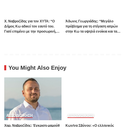
Χ. Ναβροζίδης για τον ΧΥΤΑ: “Ο
Άδωνις Γεωργιάδης: “Μεγάλο
Δήμος Κω αδικεί τον εαυτό του.
πρόβλημα για τη στέγαση ιατρών
Γιατί επιμένει με την προσωρινή,
στην Κω τα υψηλά ενοίκια και τα
ενώ η οριστική λύση έχει ήδη
πολλά Airbnb – Εξετάζουμε την
δρομολογηθεί;”
θεσμοθέτηση τρίτης κατηγορίας
κινήτρων στα νησιά”
You Might Also Enjoy
ΑΥΤΟΔΙΟΙΚΗΣΗ
ΑΥΤΟΔΙΟΙΚΗΣΗ
Χαρ. Ναβροζίδης: Έγκριση-μαμούθ
Kων/να Σβύνου: «Ο ελληνικός