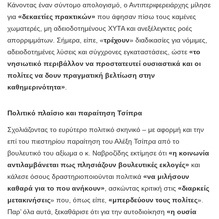
Κάνοντας έναν σύντομο απολογισμό, ο Αντιπεριφερειάρχης μίλησε
για
«δεκαετίες πρακτικών»
που άφησαν πίσω τους καμένες
χωματερές, μη αδειοδοτημένους ΧΥΤΑ και ανεξέλεγκτες ροές
απορριμμάτων. Σήμερα, είπε, «
τρέχουν
» διαδικασίες για νόμιμες,
αδειοδοτημένες λύσεις και σύγχρονες εγκαταστάσεις, ώστε
«το
νησιωτικό περιβάλλον να προστατευτεί ουσιαστικά και οι
πολίτες να δουν πραγματική βελτίωση στην
καθημερινότητα»
.
Πολιτικό πλαίσιο και παραίτηση Τσίπρα
Σχολιάζοντας το ευρύτερο πολιτικό σκηνικό – με αφορμή και την
επί του πιεστηρίου παραίτηση του Αλέξη Τσίπρα από το
βουλευτικό του αξίωμα ο κ. Ναβροζίδης εκτίμησε ότι
«η κοινωνία
αντιλαμβάνεται πως πλησιάζουν βουλευτικές εκλογές»
και
κάλεσε όσους δραστηριοποιούνται πολιτικά
«να μιλήσουν
καθαρά για το που ανήκουν»
, ασκώντας κριτική στις
«διαρκείς
μετακινήσεις
» που, όπως είπε,
«μπερδεύουν τους πολίτες
».
Παρ’ όλα αυτά, ξεκαθάρισε ότι για την αυτοδιοίκηση
«η ουσία