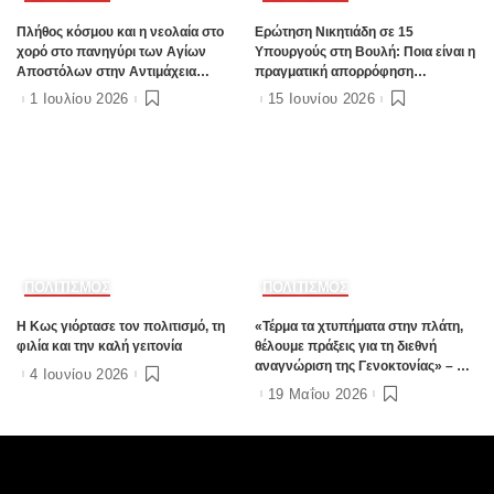
Πλήθος κόσμου και η νεολαία στο
Ερώτηση Νικητιάδη σε 15
χορό στο πανηγύρι των Αγίων
Υπουργούς στη Βουλή: Ποια είναι η
Αποστόλων στην Αντιμάχεια
πραγματική απορρόφηση
(Photos & Video)
χρηματοδοτήσεων σε δημόσια έργα
1 Ιουλίου 2026
15 Ιουνίου 2026
ανά Περιφέρεια
ΠΟΛΙΤΙΣΜΟΣ
ΠΟΛΙΤΙΣΜΟΣ
Η Κως γιόρτασε τον πολιτισμό, τη
«Τέρμα τα χτυπήματα στην πλάτη,
φιλία και την καλή γειτονία
θέλουμε πράξεις για τη διεθνή
αναγνώριση της Γενοκτονίας» – O
4 Ιουνίου 2026
Χ. Ναβροζίδης στον Ε97 για τη 19η
19 Μαΐου 2026
Μαΐου (Video)