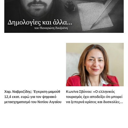
Χαρ. Ναβροζίδης: Έγκριση-μαμούθ
Kων/να Σβύνου: «Ο ελληνικός
12,4 εκατ. ευρώ για τον ψηφιακό
τουρισμός έχει αποδείξει ότι μπορεί
μετασχηματισμό του Νοτίου Αιγαίου
να ξεπερνά κρίσεις και δυσκολίες»
Πηγή:www.dimokratiki.gr