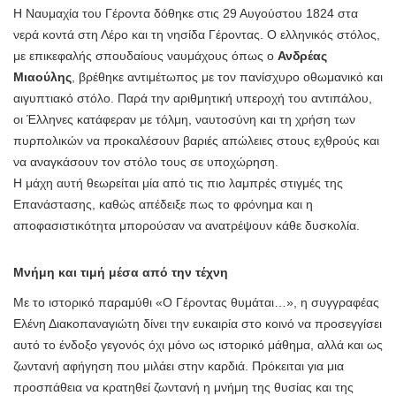
Η Ναυμαχία του Γέροντα δόθηκε στις 29 Αυγούστου 1824 στα
νερά κοντά στη Λέρο και τη νησίδα Γέροντας. Ο ελληνικός στόλος,
με επικεφαλής σπουδαίους ναυμάχους όπως ο
Ανδρέας
Μιαούλης
, βρέθηκε αντιμέτωπος με τον πανίσχυρο οθωμανικό και
αιγυπτιακό στόλο. Παρά την αριθμητική υπεροχή του αντιπάλου,
οι Έλληνες κατάφεραν με τόλμη, ναυτοσύνη και τη χρήση των
πυρπολικών να προκαλέσουν βαριές απώλειες στους εχθρούς και
να αναγκάσουν τον στόλο τους σε υποχώρηση.
Η μάχη αυτή θεωρείται μία από τις πιο λαμπρές στιγμές της
Επανάστασης, καθώς απέδειξε πως το φρόνημα και η
αποφασιστικότητα μπορούσαν να ανατρέψουν κάθε δυσκολία.
Μνήμη και τιμή μέσα από την τέχνη
Με το ιστορικό παραμύθι «Ο Γέροντας θυμάται…», η συγγραφέας
Ελένη Διακοπαναγιώτη δίνει την ευκαιρία στο κοινό να προσεγγίσει
αυτό το ένδοξο γεγονός όχι μόνο ως ιστορικό μάθημα, αλλά και ως
ζωντανή αφήγηση που μιλάει στην καρδιά. Πρόκειται για μια
προσπάθεια να κρατηθεί ζωντανή η μνήμη της θυσίας και της