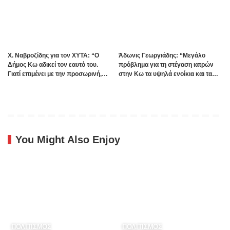
Χ. Ναβροζίδης για τον ΧΥΤΑ: “Ο
Άδωνις Γεωργιάδης: “Μεγάλο
Δήμος Κω αδικεί τον εαυτό του.
πρόβλημα για τη στέγαση ιατρών
Γιατί επιμένει με την προσωρινή,
στην Κω τα υψηλά ενοίκια και τα
ενώ η οριστική λύση έχει ήδη
πολλά Airbnb – Εξετάζουμε την
δρομολογηθεί;”
θεσμοθέτηση τρίτης κατηγορίας
κινήτρων στα νησιά”
You Might Also Enjoy
ΠΟΛΙΤΙΣΜΟΣ
ΠΟΛΙΤΙΣΜΟΣ