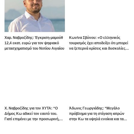
Χαρ. Ναβροζίδης: Έγκριση-μαμούθ
Kων/να Σβύνου: «Ο ελληνικός
12,4 εκατ. ευρώ για τον ψηφιακό
τουρισμός έχει αποδείξει ότι μπορεί
μετασχηματισμό του Νοτίου Αιγαίου
να ξεπερνά κρίσεις και δυσκολίες»
Πηγή:www.dimokratiki.gr
Χ. Ναβροζίδης για τον ΧΥΤΑ: “Ο
Άδωνις Γεωργιάδης: “Μεγάλο
Δήμος Κω αδικεί τον εαυτό του.
πρόβλημα για τη στέγαση ιατρών
Γιατί επιμένει με την προσωρινή,
στην Κω τα υψηλά ενοίκια και τα
ενώ η οριστική λύση έχει ήδη
πολλά Airbnb – Εξετάζουμε την
δρομολογηθεί;”
θεσμοθέτηση τρίτης κατηγορίας