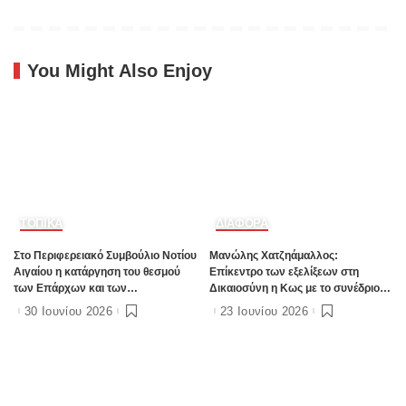
κινήτρων στα νησιά”
You Might Also Enjoy
ΤΟΠΙΚΑ
ΔΙΑΦΟΡΑ
Στο Περιφερειακό Συμβούλιο Νοτίου
Μανώλης Χατζηάμαλλος:
Αιγαίου η κατάργηση του θεσμού
Επίκεντρο των εξελίξεων στη
των Επάρχων και των
Δικαιοσύνη η Κως με το συνέδριο
Εντεταλμένων Περιφερειακών
της Ένωσης Εισαγγελέων Ελλάδος
30 Ιουνίου 2026
23 Ιουνίου 2026
Συμβούλων
– Δείτε τι είπε για Δικαστικό
Μέγαρο, “lobby” δικηγόρων και
τοπική πολιτική