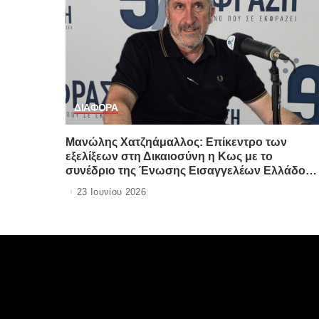
ΔΙΑΦΟΡΑ
Μανώλης Χατζηάμαλλος: Επίκεντρο των
εξελίξεων στη Δικαιοσύνη η Κως με το
συνέδριο της Ένωσης Εισαγγελέων Ελλάδος 
Δείτε τι είπε για Δικαστικό Μέγαρο, “lobby”
23 Ιουνίου 2026
δικηγόρων και τοπική πολιτική